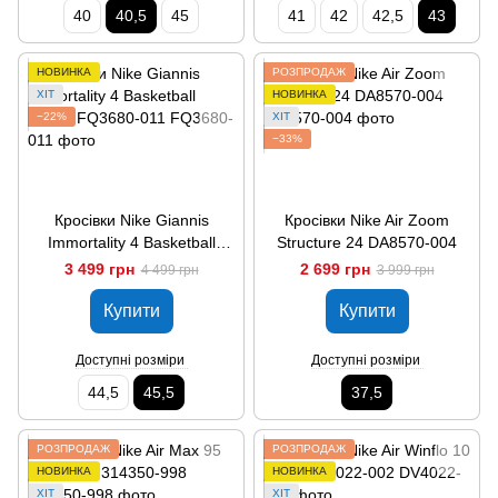
40
40,5
45
41
42
42,5
43
НОВИНКА
РОЗПРОДАЖ
ХІТ
НОВИНКА
−22%
ХІТ
−33%
Кросівки Nike Giannis
Кросівки Nike Air Zoom
Immortality 4 Basketball
Structure 24 DA8570-004
Shoes FQ3680-011
3 499 грн
2 699 грн
4 499 грн
3 999 грн
Купити
Купити
Доступні розміри
Доступні розміри
44,5
45,5
37,5
РОЗПРОДАЖ
РОЗПРОДАЖ
НОВИНКА
НОВИНКА
ХІТ
ХІТ