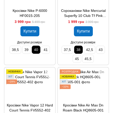
Кросівки Nike P-6000
Сороканіжки Nike Mercurial
HF0015-205
Superfly 10 Club Tf Pink
FQ8317-600
3 999 грн
1 999 грн
5 499 грн
3 999 грн
Купити
Купити
Доступні розміри
Доступні розміри
38,5
39
40
41
37,5
38
42,5
43
45
45,5
НОВИНКА
РОЗПРОДАЖ
ХІТ
НОВИНКА
−29%
ХІТ
−33%
Кросівки Nike Vapor 12 Hard
Кросівки Nike Air Max Dn
Court Tennis FV5552-402
Roam Black HQ8605-001