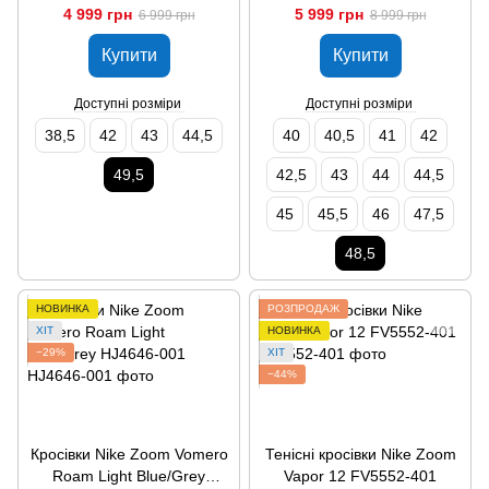
4 999 грн
5 999 грн
6 999 грн
8 999 грн
Купити
Купити
Доступні розміри
Доступні розміри
38,5
42
43
44,5
40
40,5
41
42
49,5
42,5
43
44
44,5
45
45,5
46
47,5
48,5
НОВИНКА
РОЗПРОДАЖ
ХІТ
НОВИНКА
−29%
ХІТ
−44%
Кросівки Nike Zoom Vomero
Тенісні кросівки Nike Zoom
Roam Light Blue/Grey
Vapor 12 FV5552-401