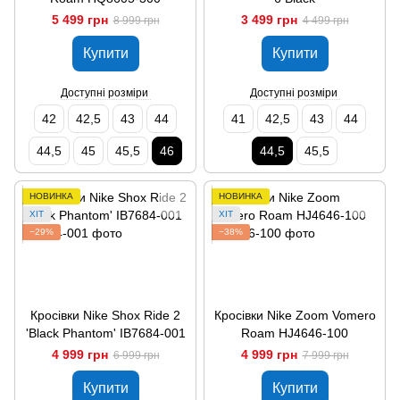
5 499 грн
3 499 грн
8 999 грн
4 499 грн
Купити
Купити
Доступні розміри
Доступні розміри
42
42,5
43
44
41
42,5
43
44
44,5
45
45,5
46
44,5
45,5
НОВИНКА
НОВИНКА
ХІТ
ХІТ
−29%
−38%
Кросівки Nike Shox Ride 2
Кросівки Nike Zoom Vomero
'Black Phantom' IB7684-001
Roam HJ4646-100
4 999 грн
4 999 грн
6 999 грн
7 999 грн
Купити
Купити