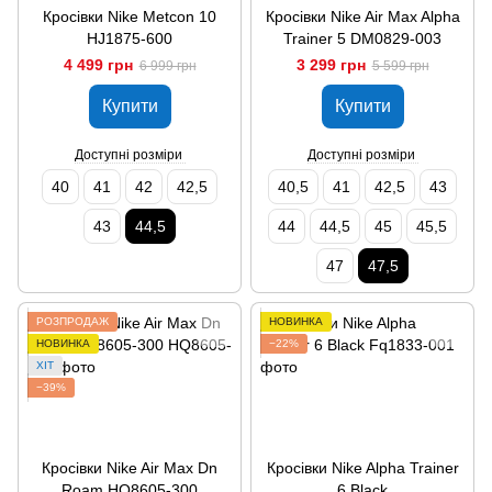
Кросівки Nike Metcon 10
Кросівки Nike Air Max Alpha
HJ1875-600
Trainer 5 DM0829-003
4 499 грн
3 299 грн
6 999 грн
5 599 грн
Купити
Купити
Доступні розміри
Доступні розміри
40
41
42
42,5
40,5
41
42,5
43
43
44,5
44
44,5
45
45,5
47
47,5
РОЗПРОДАЖ
НОВИНКА
НОВИНКА
−22%
ХІТ
−39%
Кросівки Nike Air Max Dn
Кросівки Nike Alpha Trainer
Roam HQ8605-300
6 Black