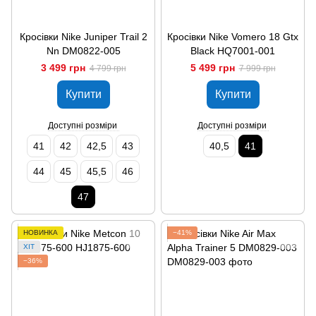
Кросівки Nike Juniper Trail 2
Кросівки Nike Vomero 18 Gtx
Nn DM0822-005
Black HQ7001-001
3 499 грн
5 499 грн
4 799 грн
7 999 грн
Купити
Купити
Доступні розміри
Доступні розміри
41
42
42,5
43
40,5
41
44
45
45,5
46
47
НОВИНКА
−41%
ХІТ
−36%