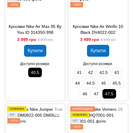
−20%
−30%
Кросівки Nike Air Max 95 By
Кросівки Nike Air Winflo 10
You ID 314350-998
Black DV4022-002
3 999 грн
3 499 грн
4 999 грн
4 999 грн
Купити
Купити
Доступні розміри
Доступні розміри
40,5
41
42
42,5
43
44
44,5
45
45,5
46
47
47,5
НОВИНКА
РОЗПРОДАЖ
ХІТ
НОВИНКА
−27%
ХІТ
−31%