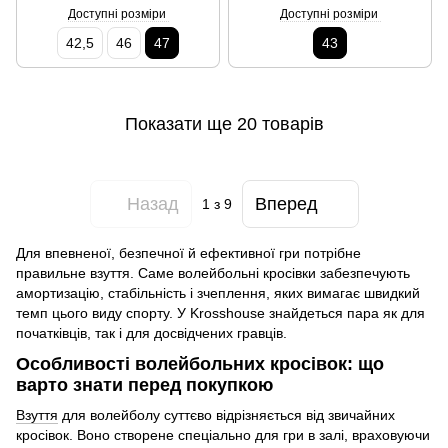
Доступні розміри
Доступні розміри
42,5
46
47
43
Показати ще 20 товарів
Назад
Вперед
1
з 9
Для впевненої, безпечної й ефективної гри потрібне
правильне взуття. Саме волейбольні кросівки забезпечують
амортизацію, стабільність і зчеплення, яких вимагає швидкий
темп цього виду спорту. У Krosshouse знайдеться пара як для
початківців, так і для досвідчених гравців.
Особливості волейбольних кросівок: що
варто знати перед покупкою
Взуття
для волейболу суттєво відрізняється від звичайних
кросівок. Воно створене спеціально для гри в залі, враховуючи