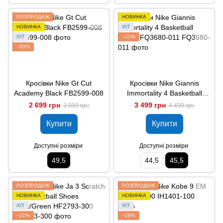
РОЗПРОДАЖ
НОВИНКА
НОВИНКА
ХІТ
ХІТ
−22%
−33%
Кросівки Nike Gt Cut
Кросівки Nike Giannis
Academy Black FB2599-008
Immortality 4 Basketball
Shoes FQ3680-011
2 699 грн
3 499 грн
3 999 грн
4 499 грн
Купити
Купити
Доступні розміри
Доступні розміри
49,5
44,5
45,5
РОЗПРОДАЖ
РОЗПРОДАЖ
НОВИНКА
НОВИНКА
ХІТ
ХІТ
−21%
−28%