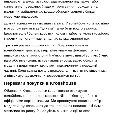
підошвою та амортизацією, адаптованою під паркет або
синтетичну поверхню. Якщо ж тренування проходять на
відкритих майданчиках, краще обирати моделі з більш
жорсткою підошвою.
Другий аспект — вентиляція та вага. У волейболі ноги постійно
в русі, тож взуття має "дихати" та не бути надто важким.
Ідеальні волейбольні кросівки чоловічі забезпечують і комфорт,
і продуктивність — навіть під час кількагодинної гри.
Третє — розмір і форма стопи. Обираючи чоловічі
волейбольні кросівки, звертайте увагу на фіксацію п’ятки,
підтримку склепіння стопи й м’якість внутрішньої устілки. Якщо
вага або інтенсивність тренувань висока, варто обирати
моделі з додатковим захистом і підсиленням у передній
частині. Коли кожна деталь врахована — взуття не відволікає,
а підтримує, дозволяючи зосередитися на грі.
Переваги покупки в Krosshouse
Обираючи Krosshouse, ви гарантовано отримуєте
волейбольні
оригінальні кросівки
Nike — без підробок, з
офіційними сертифікатами. Ми пропонуємо великий вибір
моделей: від класичних до технологічних новинок, які тільки
з’явилися на ринку. У нас діють знижки, акції та сезонні