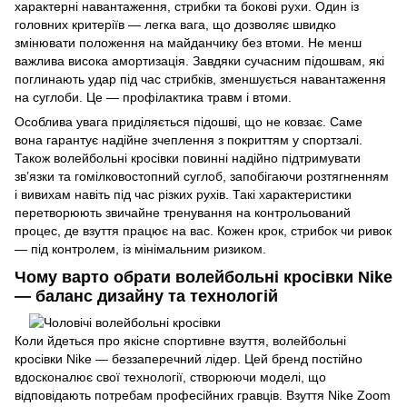
характерні навантаження, стрибки та бокові рухи. Один із
головних критеріїв — легка вага, що дозволяє швидко
змінювати положення на майданчику без втоми. Не менш
важлива висока амортизація. Завдяки сучасним підошвам, які
поглинають удар під час стрибків, зменшується навантаження
на суглоби. Це — профілактика травм і втоми.
Особлива увага приділяється підошві, що не ковзає. Саме
вона гарантує надійне зчеплення з покриттям у спортзалі.
Також волейбольні кросівки повинні надійно підтримувати
зв’язки та гомілковостопний суглоб, запобігаючи розтягненням
і вивихам навіть під час різких рухів. Такі характеристики
перетворюють звичайне тренування на контрольований
процес, де взуття працює на вас. Кожен крок, стрибок чи ривок
— під контролем, із мінімальним ризиком.
Чому варто обрати волейбольні кросівки Nike
— баланс дизайну та технологій
Коли йдеться про якісне спортивне взуття, волейбольні
кросівки Nike — беззаперечний лідер. Цей бренд постійно
вдосконалює свої технології, створюючи моделі, що
відповідають потребам професійних гравців. Взуття Nike Zoom