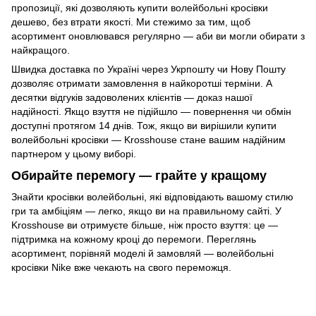
пропозиції, які дозволяють купити волейбольні кросівки
дешево, без втрати якості. Ми стежимо за тим, щоб
асортимент оновлювався регулярно — аби ви могли обирати з
найкращого.
Швидка доставка по Україні через Укрпошту чи Нову Пошту
дозволяє отримати замовлення в найкоротші терміни. А
десятки відгуків задоволених клієнтів — доказ нашої
надійності. Якщо взуття не підійшло — повернення чи обмін
доступні протягом 14 днів. Тож, якщо ви вирішили купити
волейбольні кросівки — Krosshouse стане вашим надійним
партнером у цьому виборі.
Обирайте перемогу — грайте у кращому
Знайти кросівки волейбольні, які відповідають вашому стилю
гри та амбіціям — легко, якщо ви на правильному сайті. У
Krosshouse ви отримуєте більше, ніж просто взуття: це —
підтримка на кожному кроці до перемоги. Переглянь
асортимент, порівняй моделі й замовляй — волейбольні
кросівки Nike вже чекають на свого переможця.