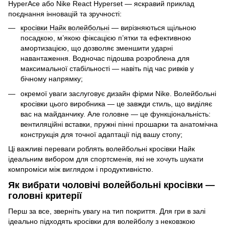
HyperAce або Nike React Hyperset — яскравий приклад
поєднання інновацій та зручності:
кросівки Найк волейбольні
— вирізняються щільною
посадкою, м’якою фіксацією п’ятки та ефективною
амортизацією, що дозволяє зменшити ударні
навантаження. Водночас підошва розроблена для
максимальної стабільності — навіть під час ривків у
бічному напрямку;
окремої уваги заслуговує дизайн фірми Nike. Волейбольні
кросівки цього виробника — це завжди стиль, що виділяє
вас на майданчику. Але головне — це функціональність:
вентиляційні вставки, пружні пінні прошарки та анатомічна
конструкція для точної адаптації під вашу стопу;
Ці важливі переваги роблять волейбольні кросівки Найк
ідеальним вибором для спортсменів, які не хочуть шукати
компроміси між виглядом і продуктивністю.
Як вибрати чоловічі волейбольні кросівки —
головні критерії
Перш за все, зверніть увагу на тип покриття. Для гри в залі
ідеально підходять кросівки для волейболу з нековзкою