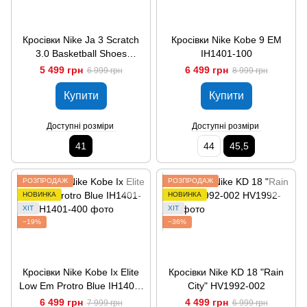
Кросівки Nike Ja 3 Scratch
Кросівки Nike Kobe 9 EM
3.0 Basketball Shoes
IH1401-100
Black/Green HF2793-300
5 499 грн
6 499 грн
6 999 грн
8 999 грн
Купити
Купити
Доступні розміри
Доступні розміри
41
44
45,5
РОЗПРОДАЖ
РОЗПРОДАЖ
НОВИНКА
НОВИНКА
ХІТ
ХІТ
−19%
−36%
Кросівки Nike Kobe Ix Elite
Кросівки Nike KD 18 "Rain
Low Em Protro Blue IH1401-
City" HV1992-002
400
6 499 грн
4 499 грн
7 999 грн
6 999 грн