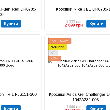
 „Fuel” Red DR8785-
Кросівки Nike Ja 1 DR8785-
00
3 999 грн
Купити
Купити
2 699 грн
РОЗПРОДАЖ
НОВИНКА
ХІТ
−20%
ron TR 1 FJ6151-300
Кросівки Asics Gel Challenger 1
1042A232-003
4 999 грн
Купити
Купити