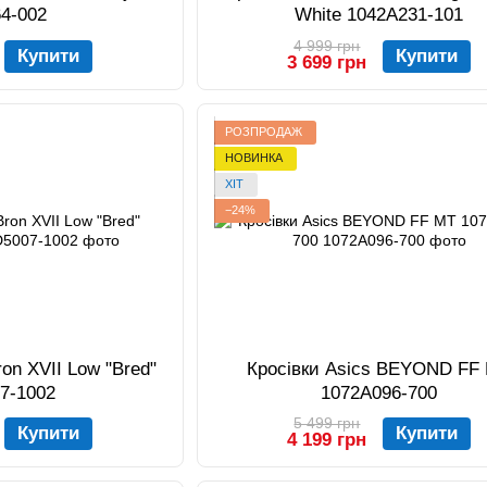
64-002
White 1042A231-101
4 999 грн
Купити
Купити
3 699 грн
РОЗПРОДАЖ
НОВИНКА
ХІТ
−24%
ron XVII Low "Bred"
Кросівки Asics BEYOND FF
7-1002
1072A096-700
5 499 грн
Купити
Купити
4 199 грн