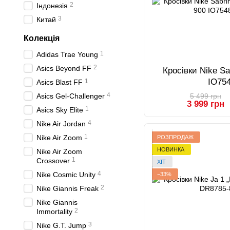
2
Індонезія
3
Китай
Колекція
1
Adidas Trae Young
2
Asics Beyond FF
Кросівки Nike Sa
IO75
1
Asics Blast FF
4
Asics Gel-Challenger
5 499 грн
3 999 грн
1
Asics Sky Elite
4
Nike Air Jordan
1
Nike Air Zoom
РОЗПРОДАЖ
НОВИНКА
Nike Air Zoom
1
Crossover
ХІТ
4
Nike Cosmic Unity
−33%
2
Nike Giannis Freak
Nike Giannis
2
Immortality
3
Nike G.T. Jump