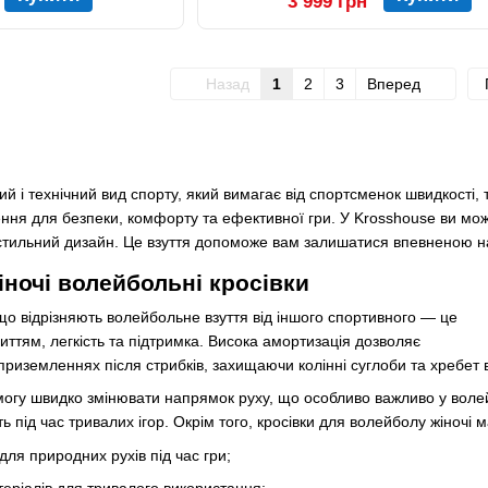
3 999 грн
Назад
1
2
3
Вперед
 і технічний вид спорту, який вимагає від спортсменок швидкості, 
ння для безпеки, комфорту та ефективної гри. У Krosshouse ви может
та стильний дизайн. Це взуття допоможе вам залишатися впевненою 
іночі волейбольні кросівки
що відрізняють волейбольне взуття від іншого спортивного — це
иттям, легкість та підтримка. Висока амортизація дозволяє
риземленнях після стрибків, захищаючи колінні суглоби та хребет 
змогу швидко змінювати напрямок руху, що особливо важливо у волей
 під час тривалих ігор. Окрім того, кросівки для волейболу жіночі 
ля природних рухів під час гри;