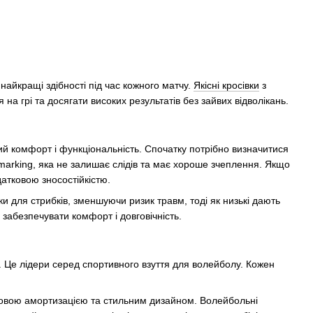
найкращі здібності під час кожного матчу.
Якісні кросівки
з
а грі та досягати високих результатів без зайвих відволікань.
ий комфорт і функціональність. Спочатку потрібно визначитися
arking, яка не залишає слідів та має хороше зчеплення. Якщо
атковою зносостійкістю.
и для стрибків, зменшуючи ризик травм, тоді як низькі дають
забезпечувати комфорт і довговічність.
cs. Це лідери серед спортивного взуття для волейболу. Кожен
чудовою амортизацією та стильним дизайном. Волейбольні