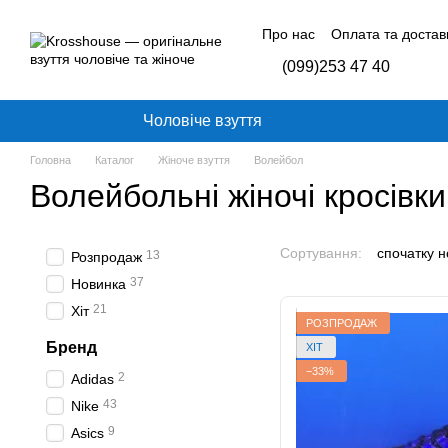
Перейти до основного контенту
Про нас
Оплата та достав
Контактна інформація
Б
(099)253 47 40
Відгуки про магазин
Чоловіче взуття
Головна
Каталог
Жіноче взуття
Волейбол
Волейбольні жіночі кросівки
Сортування:
спочатку н
13
Розпродаж
37
Новинка
21
Хіт
РОЗПРОДАЖ
Бренд
ХІТ
−33%
2
Adidas
43
Nike
9
Asics