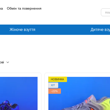
ка
Обмін та повернення
лог
Угода користувача
Жіноче взуття
Дитяче вз
ові
НОВИНКА
ХІТ
−22%