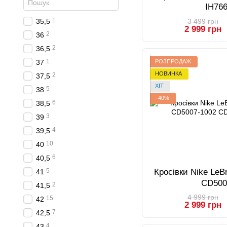
IH76
1
3 499 грн
35,5
2 999 грн
2
36
2
36,5
1
37
РОЗПРОДАЖ
НОВИНКА
2
37,5
ХІТ
5
38
−40%
6
38,5
3
39
4
39,5
10
40
6
40,5
Кросівки Nike LeB
5
41
CD500
2
41,5
4 999 грн
15
42
2 999 грн
7
42,5
4
43