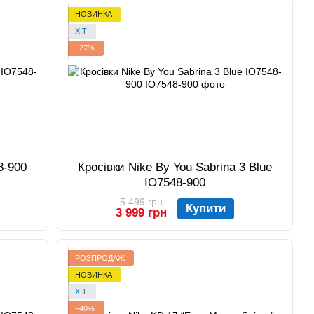
НОВИНКА
ХІТ
−27%
8-900
Кросівки Nike By You Sabrina 3 Blue
IO7548-900
5 499 грн
Купити
3 999 грн
РОЗПРОДАЖ
НОВИНКА
ХІТ
−40%