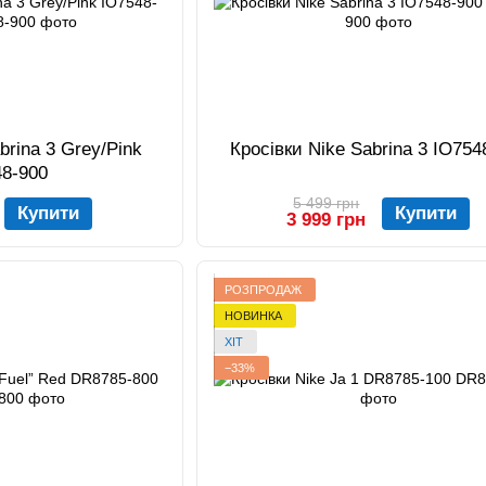
brina 3 Grey/Pink
Кросівки Nike Sabrina 3 IO754
48-900
5 499 грн
Купити
Купити
3 999 грн
РОЗПРОДАЖ
НОВИНКА
ХІТ
−33%