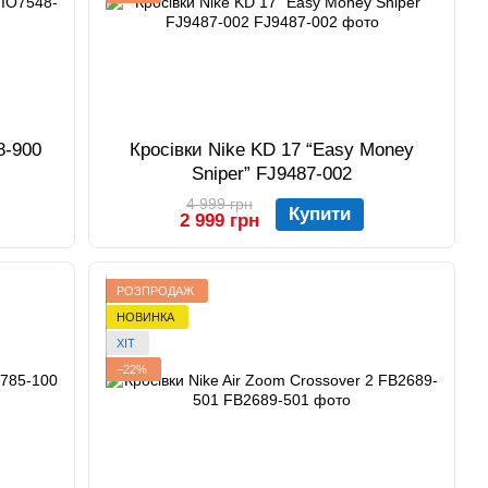
8-900
Кросівки Nike KD 17 “Easy Money
Sniper” FJ9487-002
4 999 грн
Купити
2 999 грн
РОЗПРОДАЖ
НОВИНКА
ХІТ
−22%