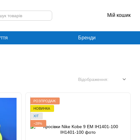
Мій кошик
уття
Бренди
Відображення:
РОЗПРОДАЖ
НОВИНКА
ХІТ
−28%