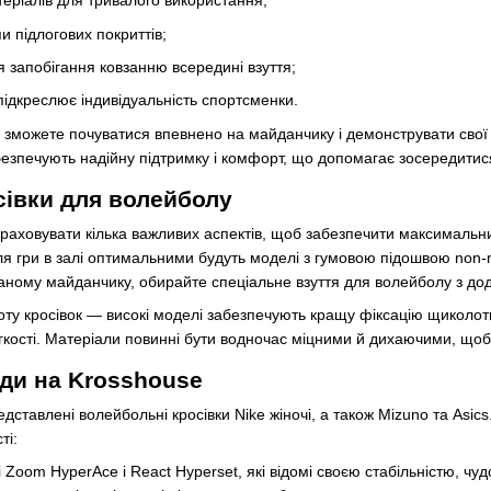
теріалів для тривалого використання;
пи підлогових покриттів;
я запобігання ковзанню всередині взуття;
підкреслює індивідуальність спортсменки.
 зможете почуватися впевнено на майданчику і демонструвати свої 
зпечують надійну підтримку і комфорт, що допомагає зосередитися н
сівки для волейболу
враховувати кілька важливих аспектів, щоб забезпечити максимальн
я гри в залі оптимальними будуть моделі з гумовою підошвою non-m
аному майданчику, обирайте спеціальне взуття для волейболу з дод
оту кросівок — високі моделі забезпечують кращу фіксацію щиколотк
егкості. Матеріали повинні бути водночас міцними й дихаючими, щоб 
ди на Krosshouse
едставлені волейбольні кросівки Nike жіночі, а також Mizuno та Asi
ті:
 Zoom HyperAce і React Hyperset, які відомі своєю стабільністю, 