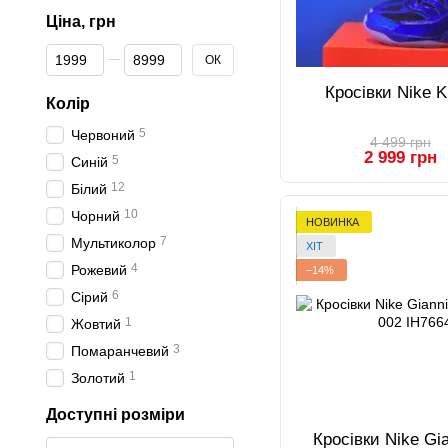
Ціна, грн
Від Ціна, грн
До Ціна, грн
ОК
Кросівки Nike 
Колір
5
Червоний
4 499 грн
2 999 грн
5
Синій
12
Білий
10
Чорний
НОВИНКА
7
Мультиколор
ХІТ
4
Рожевий
−14%
6
Сірий
1
Жовтий
3
Помаранчевий
1
Золотий
Доступні розміри
Кросівки Nike Gia