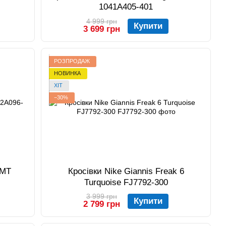
1041A405-401
4 999 грн
Купити
3 699 грн
РОЗПРОДАЖ
НОВИНКА
ХІТ
−30%
 MT
Кросівки Nike Giannis Freak 6
Turquoise FJ7792-300
3 999 грн
Купити
2 799 грн