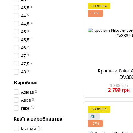
НОВИНКА
1
43,5
−30%
5
44
4
44,5
3
45
2
45,5
2
46
3
47
2
47,5
Кросівки Nike A
3
48
DV38
Виробник
3 999 грн
2 799 грн
2
Adidas
9
Asics
43
Nike
НОВИНКА
ХІТ
Країна виробництва
−27%
49
В'єтнам