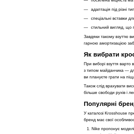
посилена міцність ма
адаптація під різні ти
спеціальні вставки дл
стильний вигляд, що 
Завдяки такому взуттю ви
гарною амортизацією забе
Як вибрати кро
При виборі взуття варто 
з типом майданчика — дл
ви плануєте грати на піщ
Також слід врахувати вис
більше свободи рухів і л
Популярні брен
У каталозі Krosshouse пр
бренд має свої особливос
Nike пропонує моделі