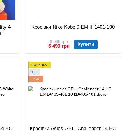
ity 4
Кросівки Nike Kobe 9 EM IH1401-100
11
8 999 грн
Купити
6 499 грн
НОВИНКА
ХІТ
−26%
 14 HC
Кросівки Asics GEL- Challenger 14 HC