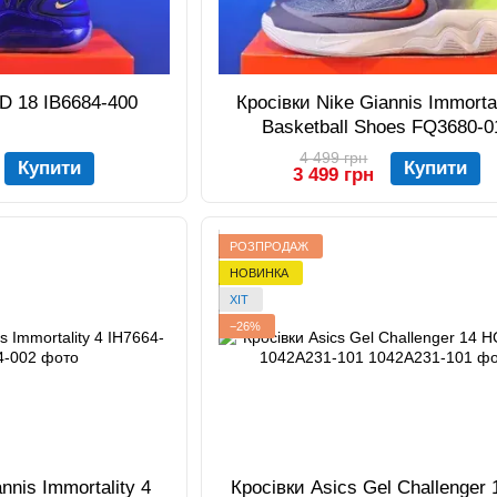
KD 18 IB6684-400
Кросівки Nike Giannis Immortal
Basketball Shoes FQ3680-0
4 499 грн
Купити
Купити
3 499 грн
РОЗПРОДАЖ
НОВИНКА
ХІТ
−26%
nnis Immortality 4
Кросівки Asics Gel Challenger