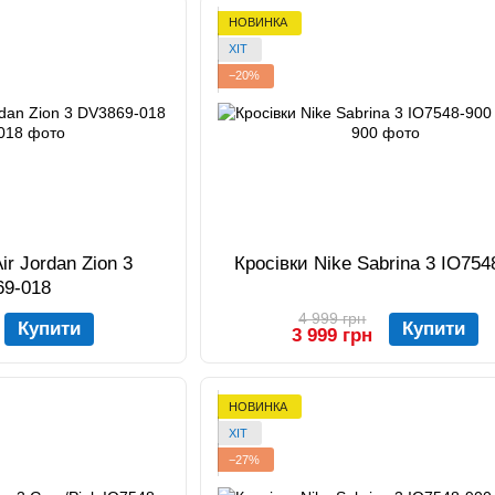
НОВИНКА
ХІТ
−20%
ir Jordan Zion 3
Кросівки Nike Sabrina 3 IO754
69-018
4 999 грн
Купити
Купити
3 999 грн
НОВИНКА
ХІТ
−27%