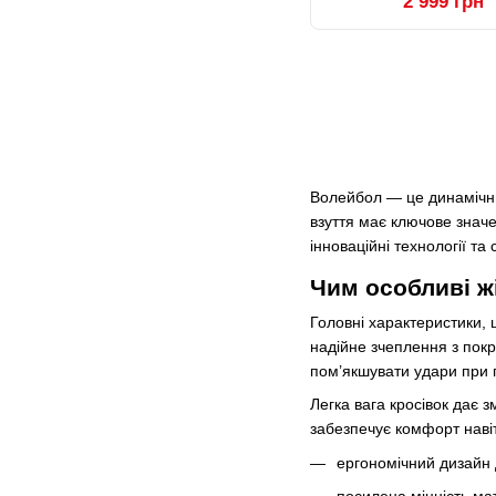
2 999 грн
Волейбол — це динамічний
взуття має ключове значе
інноваційні технології 
Чим особливі ж
Головні характеристики, 
надійне зчеплення з покр
пом’якшувати удари при п
Легка вага кросівок дає 
забезпечує комфорт навіть
ергономічний дизайн д