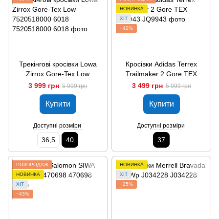
НОВИНКА
ХІТ
−42%
Трекінгові кросівки Lowa
Кросівки Adidas Terrex
Zirrox Gore-Tex Low
Trailmaker 2 Gore TEX
7520518000 6018
JQ9943
3 999 грн
3 499 грн
5 999 грн
5 999 грн
Купити
Купити
Доступні розміри
Доступні розміри
36,5
40
37
РОЗПРОДАЖ
НОВИНКА
НОВИНКА
ХІТ
ХІТ
−25%
−43%