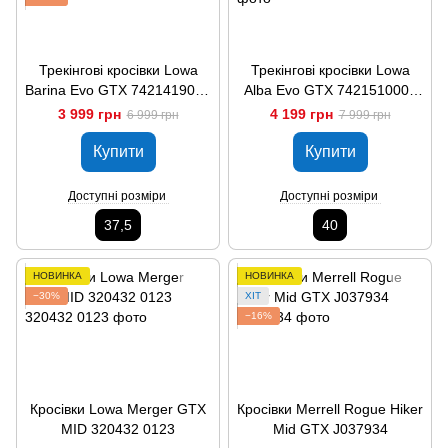
Трекінгові кросівки Lowa
Трекінгові кросівки Lowa
Barina Evo GTX 7421419000
Alba Evo GTX 7421510000
9529
9529
3 999 грн
4 199 грн
6 999 грн
7 999 грн
Купити
Купити
Доступні розміри
Доступні розміри
37,5
40
НОВИНКА
НОВИНКА
−30%
ХІТ
−16%
Кросівки Lowa Merger GTX
Кросівки Merrell Rogue Hiker
MID 320432 0123
Mid GTX J037934