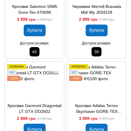
Кросівки Salomon SIWA
Черевики Merrell Bravada
Gore-Tex 470698
Mid Wp J034228
3 999 грн
2 999 грн
6 999 грн
3 999 грн
Купити
Купити
Доступні розміри
Доступні розміри
40
38
НОВИНКА
НОВИНКА
ХІТ
ХІТ
−21%
−33%
Кросівки Garmont Dragontail
Кросівки Adidas Terrex
LT GTX OO2602
Skychaser GORE-TEX
IH1100
2 999 грн
3 999 грн
3 799 грн
5 999 грн
Купити
Купити