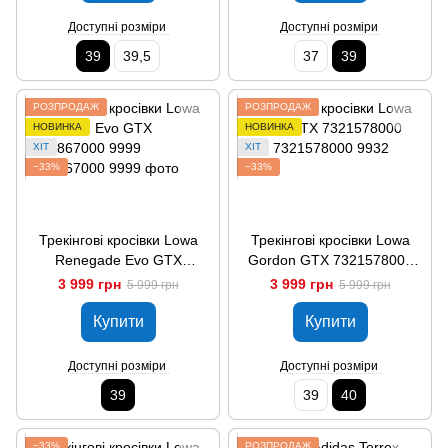
Доступні розміри
Доступні розміри
39
39,5
37
39
РОЗПРОДАЖ
РОЗПРОДАЖ
НОВИНКА
НОВИНКА
ХІТ
ХІТ
−33%
−33%
Трекінгові кросівки Lowa
Трекінгові кросівки Lowa
Renegade Evo GTX
Gordon GTX 7321578000
7321867000 9999
9932
3 999 грн
3 999 грн
5 999 грн
5 999 грн
Купити
Купити
Доступні розміри
Доступні розміри
39
39
40
−33%
РОЗПРОДАЖ