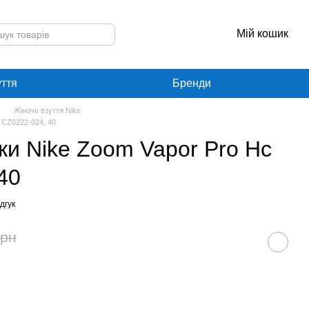
Мій кошик
уття
Бренди
Жіноче взуття Nike
c CZ0222-024, 40
вки Nike Zoom Vapor Pro Hc
40
дгук
грн