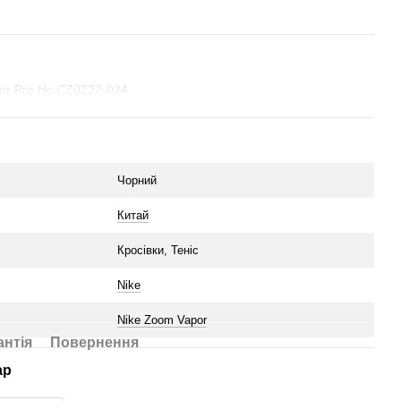
por Pro Hc CZ0222-024
Чорний
Китай
Кросівки, Теніс
Nike
Nike Zoom Vapor
антія
Повернення
ар