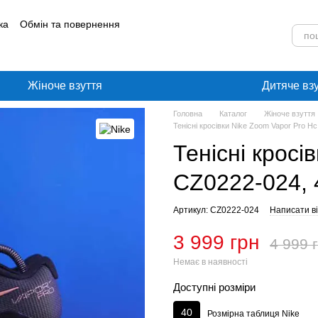
ка
Обмін та повернення
лог
Угода користувача
Жіноче взуття
Дитяче вз
Головна
Каталог
Жіноче взуття
Тенісні кросівки Nike Zoom Vapor Pro H
Тенісні кросі
CZ0222-024, 
Артикул: CZ0222-024
Написати ві
3 999 грн
4 999 
Немає в наявності
Доступні розміри
40
Розмірна таблиця Nike