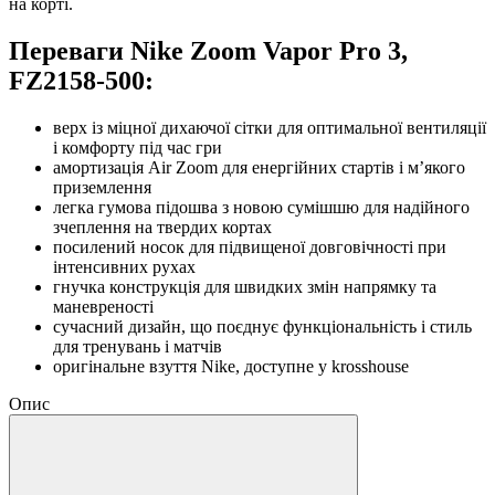
на корті.
Переваги Nike Zoom Vapor Pro 3,
FZ2158‑500:
верх із міцної дихаючої сітки для оптимальної вентиляції
і комфорту під час гри
амортизація Air Zoom для енергійних стартів і м’якого
приземлення
легка гумова підошва з новою сумішшю для надійного
зчеплення на твердих кортах
посилений носок для підвищеної довговічності при
інтенсивних рухах
гнучка конструкція для швидких змін напрямку та
маневреності
сучасний дизайн, що поєднує функціональність і стиль
для тренувань і матчів
оригінальне взуття Nike, доступне у krosshouse
Опис