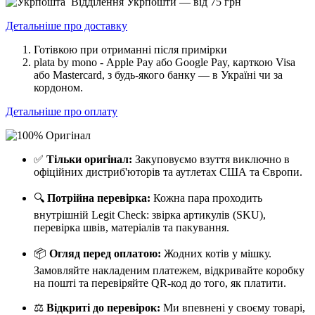
Відділення Укрпошти — від 75 грн
Детальніше про доставку
Готівкою при отриманні після примірки
plata by mono - Apple Pay або Google Pay, к
арткою Visa
або Mastercard, з будь-якого банку — в Україні чи за
кордоном.
Детальніше про оплату
✅
Тільки оригінал:
Закуповуємо взуття виключно в
офіційних дистриб'юторів та аутлетах США та Європи.
🔍
Потрійна перевірка:
Кожна пара проходить
внутрішній Legit Check: звірка артикулів (SKU),
перевірка швів, матеріалів та пакування.
📦
Огляд перед оплатою:
Жодних котів у мішку.
Замовляйте накладеним платежем, відкривайте коробку
на пошті та перевіряйте QR-код до того, як платити.
⚖️
Відкриті до перевірок:
Ми впевнені у своєму товарі,