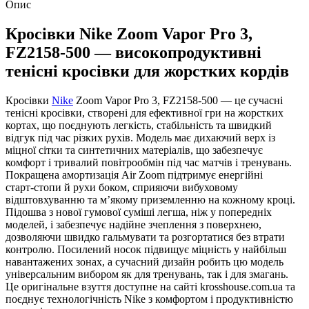
Опис
Кросівки Nike Zoom Vapor Pro 3,
FZ2158‑500 — високопродуктивні
тенісні кросівки для жорстких кордів
Кросівки
Nike
Zoom Vapor Pro 3, FZ2158‑500 — це сучасні
тенісні кросівки, створені для ефективної гри на жорстких
кортах, що поєднують легкість, стабільність та швидкий
відгук під час різких рухів. Модель має дихаючий верх із
міцної сітки та синтетичних матеріалів, що забезпечує
комфорт і тривалий повітрообмін під час матчів і тренувань.
Покращена амортизація Air Zoom підтримує енергійні
старт‑стопи й рухи боком, сприяючи вибуховому
відштовхуванню та м’якому приземленню на кожному кроці.
Підошва з нової гумової суміші легша, ніж у попередніх
моделей, і забезпечує надійне зчеплення з поверхнею,
дозволяючи швидко гальмувати та розгортатися без втрати
контролю. Посилений носок підвищує міцність у найбільш
навантажених зонах, а сучасний дизайн робить цю модель
універсальним вибором як для тренувань, так і для змагань.
Це оригінальне взуття доступне на сайті krosshouse.com.ua та
поєднує технологічність Nike з комфортом і продуктивністю