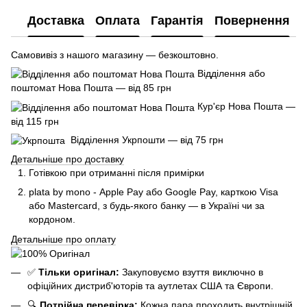
Доставка
Оплата
Гарантія
Повернення
Самовивіз з нашого магазину — безкоштовно.
Відділення або
поштомат Нова Пошта — від 85 грн
Кур'єр Нова Пошта —
від 115 грн
Відділення Укрпошти — від 75 грн
Детальніше про доставку
Готівкою при отриманні після примірки
plata by mono - Apple Pay або Google Pay, к
арткою Visa
або Mastercard, з будь-якого банку — в Україні чи за
кордоном.
Детальніше про оплату
✅
Тільки оригінал:
Закуповуємо взуття виключно в
офіційних дистриб'юторів та аутлетах США та Європи.
🔍
Потрійна перевірка:
Кожна пара проходить внутрішній