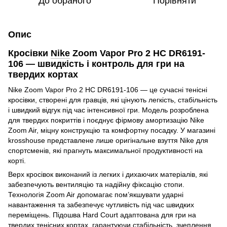
До обраного
Порівняти
Опис
Кросівки
Nike
Zoom Vapor Pro 2 HC DR6191-
106 — швидкість і контроль для гри на
твердих кортах
Nike Zoom Vapor Pro 2 HC DR6191-106 — це сучасні тенісні
кросівки, створені для гравців, які цінують легкість, стабільність
і швидкий відгук під час інтенсивної гри. Модель розроблена
для твердих покриттів і поєднує фірмову амортизацію Nike
Zoom Air, міцну конструкцію та комфортну посадку. У магазині
krosshouse представлене лише оригінальне взуття Nike для
спортсменів, які прагнуть максимальної продуктивності на
корті.
Верх кросівок виконаний із легких і дихаючих матеріалів, які
забезпечують вентиляцію та надійну фіксацію стопи.
Технологія Zoom Air допомагає пом’якшувати ударні
навантаження та забезпечує чутливість під час швидких
переміщень. Підошва Hard Court адаптована для гри на
твердих тенісних кортах, гарантуючи стабільність, зчеплення