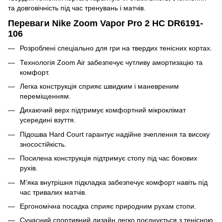
та довговічність під час тренувань і матчів.
Переваги Nike Zoom Vapor Pro 2 HC DR6191-
106
Розроблені спеціально для гри на твердих тенісних кортах.
Технологія Zoom Air забезпечує чутливу амортизацію та
комфорт.
Легка конструкція сприяє швидким і маневреним
переміщенням.
Дихаючий верх підтримує комфортний мікроклімат
усередині взуття.
Підошва Hard Court гарантує надійне зчеплення та високу
зносостійкість.
Посилена конструкція підтримує стопу під час бокових
рухів.
М’яка внутрішня підкладка забезпечує комфорт навіть під
час тривалих матчів.
Ергономічна посадка сприяє природним рухам стопи.
Сучасний спортивний дизайн легко поєднується з тенісною