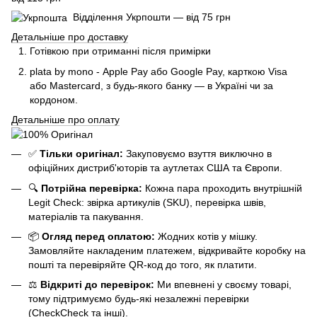
Відділення Укрпошти — від 75 грн
Детальніше про доставку
Готівкою при отриманні після примірки
plata by mono - Apple Pay або Google Pay, к
арткою Visa
або Mastercard, з будь-якого банку — в Україні чи за
кордоном.
Детальніше про оплату
✅
Тільки оригінал:
Закуповуємо взуття виключно в
офіційних дистриб'юторів та аутлетах США та Європи.
🔍
Потрійна перевірка:
Кожна пара проходить внутрішній
Legit Check: звірка артикулів (SKU), перевірка швів,
матеріалів та пакування.
📦
Огляд перед оплатою:
Жодних котів у мішку.
Замовляйте накладеним платежем, відкривайте коробку на
пошті та перевіряйте QR-код до того, як платити.
⚖️
Відкриті до перевірок:
Ми впевнені у своєму товарі,
тому підтримуємо будь-які незалежні перевірки
(CheckCheck та інші).