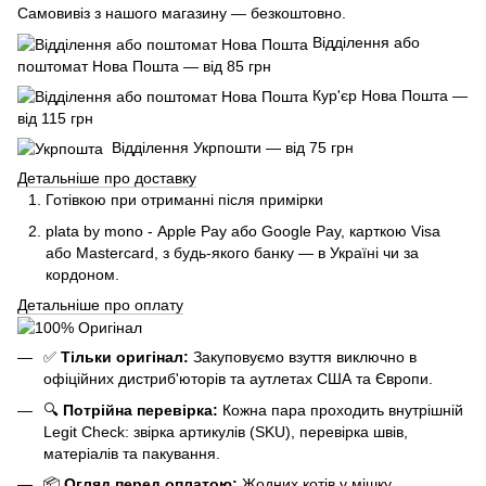
Самовивіз з нашого магазину — безкоштовно.
Відділення або
поштомат Нова Пошта — від 85 грн
Кур'єр Нова Пошта —
від 115 грн
Відділення Укрпошти — від 75 грн
Детальніше про доставку
Готівкою при отриманні після примірки
plata by mono - Apple Pay або Google Pay, к
арткою Visa
або Mastercard, з будь-якого банку — в Україні чи за
кордоном.
Детальніше про оплату
✅
Тільки оригінал:
Закуповуємо взуття виключно в
офіційних дистриб'юторів та аутлетах США та Європи.
🔍
Потрійна перевірка:
Кожна пара проходить внутрішній
Legit Check: звірка артикулів (SKU), перевірка швів,
матеріалів та пакування.
📦
Огляд перед оплатою:
Жодних котів у мішку.