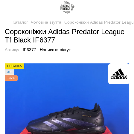
Каталог
Чоловіче взуття
Сороконіжки Adidas Predator Leagu
Сороконіжки Adidas Predator League
Tf Black IF6377
Артикул:
IF6377
Написати відгук
НОВИНКА
ХІТ
−37%