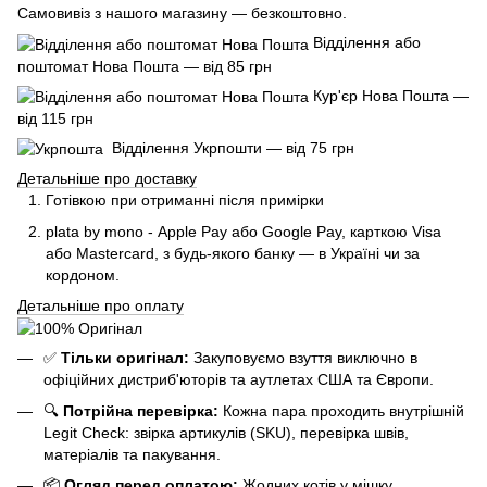
Самовивіз з нашого магазину — безкоштовно.
Відділення або
поштомат Нова Пошта — від 85 грн
Кур'єр Нова Пошта —
від 115 грн
Відділення Укрпошти — від 75 грн
Детальніше про доставку
Готівкою при отриманні після примірки
plata by mono - Apple Pay або Google Pay, к
арткою Visa
або Mastercard, з будь-якого банку — в Україні чи за
кордоном.
Детальніше про оплату
✅
Тільки оригінал:
Закуповуємо взуття виключно в
офіційних дистриб'юторів та аутлетах США та Європи.
🔍
Потрійна перевірка:
Кожна пара проходить внутрішній
Legit Check: звірка артикулів (SKU), перевірка швів,
матеріалів та пакування.
📦
Огляд перед оплатою:
Жодних котів у мішку.