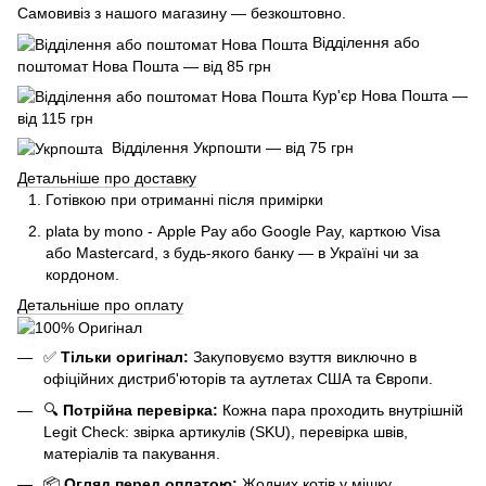
Самовивіз з нашого магазину — безкоштовно.
Відділення або
поштомат Нова Пошта — від 85 грн
Кур'єр Нова Пошта —
від 115 грн
Відділення Укрпошти — від 75 грн
Детальніше про доставку
Готівкою при отриманні після примірки
plata by mono - Apple Pay або Google Pay, к
арткою Visa
або Mastercard, з будь-якого банку — в Україні чи за
кордоном.
Детальніше про оплату
✅
Тільки оригінал:
Закуповуємо взуття виключно в
офіційних дистриб'юторів та аутлетах США та Європи.
🔍
Потрійна перевірка:
Кожна пара проходить внутрішній
Legit Check: звірка артикулів (SKU), перевірка швів,
матеріалів та пакування.
📦
Огляд перед оплатою:
Жодних котів у мішку.