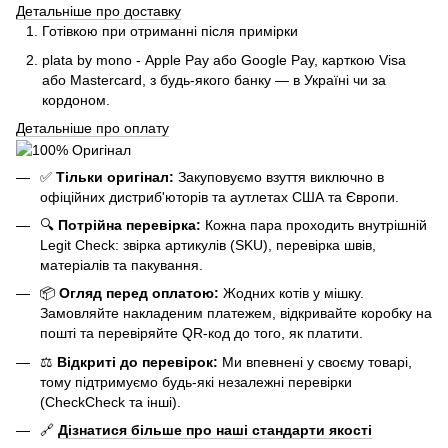
Детальніше про доставку
Готівкою при отриманні після примірки
plata by mono - Apple Pay або Google Pay, к
арткою Visa
або Mastercard, з будь-якого банку — в Україні чи за
кордоном.
Детальніше про оплату
✅
Тільки оригінал:
Закуповуємо взуття виключно в
офіційних дистриб'юторів та аутлетах США та Європи.
🔍
Потрійна перевірка:
Кожна пара проходить внутрішній
Legit Check: звірка артикулів (SKU), перевірка швів,
матеріалів та пакування.
📦
Огляд перед оплатою:
Жодних котів у мішку.
Замовляйте накладеним платежем, відкривайте коробку на
пошті та перевіряйте QR-код до того, як платити.
⚖️
Відкриті до перевірок:
Ми впевнені у своєму товарі,
тому підтримуємо будь-які незалежні перевірки
(CheckCheck та інші).
🔗
Дізнатися більше про наші стандарти якості