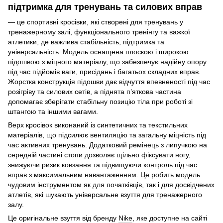
підтримка для тренувань та силових вправ
— це спортивні кросівки, які створені для тренувань у
тренажерному залі, функціонального тренінгу та важкої
атлетики, де важлива стабільність, підтримка та
універсальність. Модель оснащена плоскою і широкою
підошвою з міцного матеріалу, що забезпечує надійну опору
під час підйомів ваги, присідань і багатьох складних вправ.
Жорстка конструкція підошви дає відчуття впевненості під час
розігріву та силових сетів, а піднята п’яткова частина
допомагає зберігати стабільну позицію тіла при роботі зі
штангою та іншими вагами.
Верх кросівок виконаний із синтетичних та текстильних
матеріалів, що підсилює вентиляцію та загальну міцність під
час активних тренувань. Додатковий ремінець з липучкою на
середній частині стопи дозволяє щільно фіксувати ногу,
знижуючи ризик ковзання та підвищуючи контроль під час
вправ з максимальним навантаженням. Це робить модель
чудовим інструментом як для початківців, так і для досвідчених
атлетів, які шукають універсальне взуття для тренажерного
залу.
Це оригінальне взуття від бренду
Nike
, яке доступне на сайті