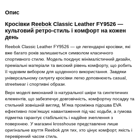
Опис
Кросівки
Reebok
Classic Leather FY9526 —
культовий ретро-стиль і комфорт на кожен
день
Reebok Classic Leather FY9526 — це легендарні кросівки, які
вже багато років залишаються символом класичного
спортивного стилю. Модель поєднує мінімалістичний дизайн,
преміальні матеріали та високий рівень комфорту, що робить
її чудовим вибором для щоденного використання. Завдяки
універсальному силуету кросівки легко доповнюють casual,
streetwear і спортивні образи.
Верх моделі виконаний із натуральної шкіри та синтетичних
елементів, що забезпечує довговічність, комфортну посадку та
стильний зовнішній вигляд. М’яка проміжна підошва EVA
ефективно пом’якшує навантаження під час ходьби, а гумова
підметка гарантує стабільність і надійне зчеплення з
поверхнею. У магазині krosshouse представлене лише
оригінальне взуття Reebok для тих, хто цінує комфорт, якість і
перевірений часом стиль.