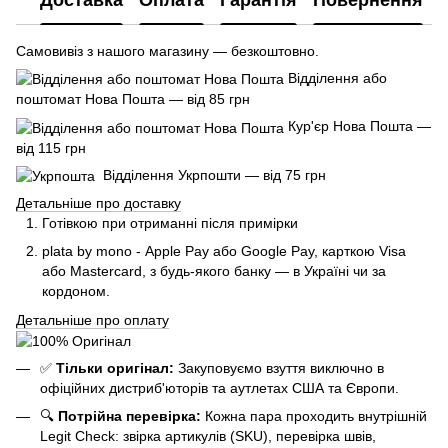
Доставка
Оплата
Гарантія
Повернення
Самовивіз з нашого магазину — безкоштовно.
Відділення або
поштомат Нова Пошта — від 85 грн
Кур'єр Нова Пошта —
від 115 грн
Відділення Укрпошти — від 75 грн
Детальніше про доставку
Готівкою при отриманні після примірки
plata by mono - Apple Pay або Google Pay, к
арткою Visa
або Mastercard, з будь-якого банку — в Україні чи за
кордоном.
Детальніше про оплату
✅
Тільки оригінал:
Закуповуємо взуття виключно в
офіційних дистриб'юторів та аутлетах США та Європи.
🔍
Потрійна перевірка:
Кожна пара проходить внутрішній
Legit Check: звірка артикулів (SKU), перевірка швів,