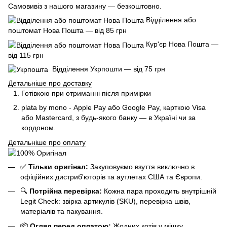
Самовивіз з нашого магазину — безкоштовно.
Відділення або
поштомат Нова Пошта — від 85 грн
Кур'єр Нова Пошта —
від 115 грн
Відділення Укрпошти — від 75 грн
Детальніше про доставку
Готівкою при отриманні після примірки
plata by mono - Apple Pay або Google Pay, к
арткою Visa
або Mastercard, з будь-якого банку — в Україні чи за
кордоном.
Детальніше про оплату
✅
Тільки оригінал:
Закуповуємо взуття виключно в
офіційних дистриб'юторів та аутлетах США та Європи.
🔍
Потрійна перевірка:
Кожна пара проходить внутрішній
Legit Check: звірка артикулів (SKU), перевірка швів,
матеріалів та пакування.
📦
Огляд перед оплатою:
Жодних котів у мішку.