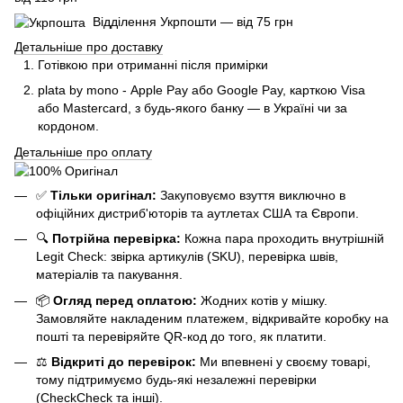
Відділення Укрпошти — від 75 грн
Детальніше про доставку
Готівкою при отриманні після примірки
plata by mono - Apple Pay або Google Pay, к
арткою Visa
або Mastercard, з будь-якого банку — в Україні чи за
кордоном.
Детальніше про оплату
✅
Тільки оригінал:
Закуповуємо взуття виключно в
офіційних дистриб'юторів та аутлетах США та Європи.
🔍
Потрійна перевірка:
Кожна пара проходить внутрішній
Legit Check: звірка артикулів (SKU), перевірка швів,
матеріалів та пакування.
📦
Огляд перед оплатою:
Жодних котів у мішку.
Замовляйте накладеним платежем, відкривайте коробку на
пошті та перевіряйте QR-код до того, як платити.
⚖️
Відкриті до перевірок:
Ми впевнені у своєму товарі,
тому підтримуємо будь-які незалежні перевірки
(CheckCheck та інші).