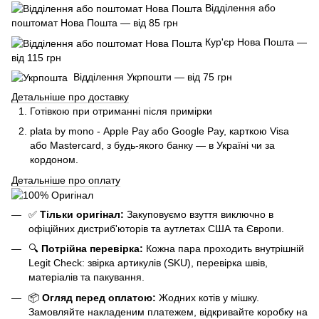
Відділення або
поштомат Нова Пошта — від 85 грн
Кур'єр Нова Пошта —
від 115 грн
Відділення Укрпошти — від 75 грн
Детальніше про доставку
Готівкою при отриманні після примірки
plata by mono - Apple Pay або Google Pay, к
арткою Visa
або Mastercard, з будь-якого банку — в Україні чи за
кордоном.
Детальніше про оплату
✅
Тільки оригінал:
Закуповуємо взуття виключно в
офіційних дистриб'юторів та аутлетах США та Європи.
🔍
Потрійна перевірка:
Кожна пара проходить внутрішній
Legit Check: звірка артикулів (SKU), перевірка швів,
матеріалів та пакування.
📦
Огляд перед оплатою:
Жодних котів у мішку.
Замовляйте накладеним платежем, відкривайте коробку на