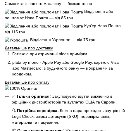
Самовивіз з нашого магазину — безкоштовно.
Відділення або
поштомат Нова Пошта — від 85 грн
Кур'єр Нова Пошта —
від 115 грн
Відділення Укрпошти — від 75 грн
Детальніше про доставку
Готівкою при отриманні після примірки
plata by mono - Apple Pay або Google Pay, к
арткою Visa
або Mastercard, з будь-якого банку — в Україні чи за
кордоном.
Детальніше про оплату
✅
Тільки оригінал:
Закуповуємо взуття виключно в
офіційних дистриб'юторів та аутлетах США та Європи.
🔍
Потрійна перевірка:
Кожна пара проходить внутрішній
Legit Check: звірка артикулів (SKU), перевірка швів,
матеріалів та пакування.
📦
Огляд перед оплатою:
Жодних котів у мішку.