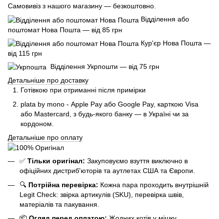
Самовивіз з нашого магазину — безкоштовно.
Відділення або
поштомат Нова Пошта — від 85 грн
Кур'єр Нова Пошта —
від 115 грн
Відділення Укрпошти — від 75 грн
Детальніше про доставку
Готівкою при отриманні після примірки
plata by mono - Apple Pay або Google Pay, к
арткою Visa
або Mastercard, з будь-якого банку — в Україні чи за
кордоном.
Детальніше про оплату
✅
Тільки оригінал:
Закуповуємо взуття виключно в
офіційних дистриб'юторів та аутлетах США та Європи.
🔍
Потрійна перевірка:
Кожна пара проходить внутрішній
Legit Check: звірка артикулів (SKU), перевірка швів,
матеріалів та пакування.
📦
Огляд перед оплатою:
Жодних котів у мішку.