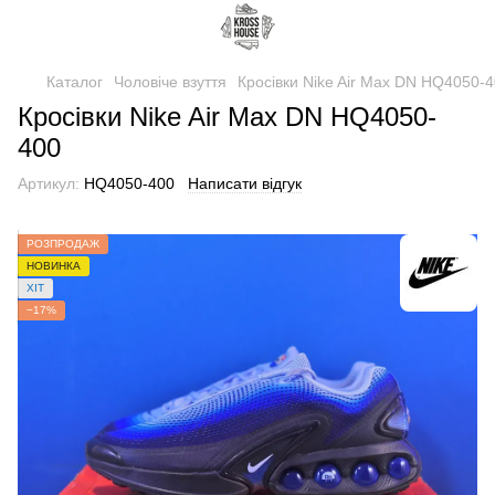
Каталог
Чоловіче взуття
Кросівки Nike Air Max DN HQ4050-
Кросівки Nike Air Max DN HQ4050-
400
Артикул:
HQ4050-400
Написати відгук
РОЗПРОДАЖ
НОВИНКА
ХІТ
−17%