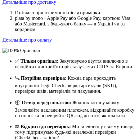
Детальніше про доставку
Готівкою при отриманні після примірки
plata by mono - Apple Pay або Google Pay, к
арткою Visa
або Mastercard, з будь-якого банку — в Україні чи за
кордоном.
Детальніше про оплату
✅
Тільки оригінал:
Закуповуємо взуття виключно в
офіційних дистриб'юторів та аутлетах США та Європи.
🔍
Потрійна перевірка:
Кожна пара проходить
внутрішній Legit Check: звірка артикулів (SKU),
перевірка швів, матеріалів та пакування.
📦
Огляд перед оплатою:
Жодних котів у мішку.
Замовляйте накладеним платежем, відкривайте коробку
на пошті та перевіряйте QR-код до того, як платити.
⚖️
Відкриті до перевірок:
Ми впевнені у своєму товарі,
тому підтримуємо будь-які незалежні перевірки
(CheckCheck та інші).