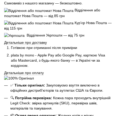
Самовивіз з нашого магазину — безкоштовно.
Відділення або
поштомат Нова Пошта — від 85 грн
Кур'єр Нова Пошта —
від 115 грн
Відділення Укрпошти — від 75 грн
Детальніше про доставку
Готівкою при отриманні після примірки
plata by mono - Apple Pay або Google Pay, к
арткою Visa
або Mastercard, з будь-якого банку — в Україні чи за
кордоном.
Детальніше про оплату
✅
Тільки оригінал:
Закуповуємо взуття виключно в
офіційних дистриб'юторів та аутлетах США та Європи.
🔍
Потрійна перевірка:
Кожна пара проходить внутрішній
Legit Check: звірка артикулів (SKU), перевірка швів,
матеріалів та пакування.
📦
Огляд перед оплатою:
Жодних котів у мішку.