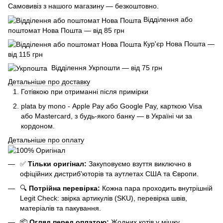
Самовивіз з нашого магазину — безкоштовно.
Відділення або
поштомат Нова Пошта — від 85 грн
Кур'єр Нова Пошта —
від 115 грн
Відділення Укрпошти — від 75 грн
Детальніше про доставку
Готівкою при отриманні після примірки
plata by mono - Apple Pay або Google Pay, к
арткою Visa
або Mastercard, з будь-якого банку — в Україні чи за
кордоном.
Детальніше про оплату
✅
Тільки оригінал:
Закуповуємо взуття виключно в
офіційних дистриб'юторів та аутлетах США та Європи.
🔍
Потрійна перевірка:
Кожна пара проходить внутрішній
Legit Check: звірка артикулів (SKU), перевірка швів,
матеріалів та пакування.
📦
Огляд перед оплатою:
Жодних котів у мішку.