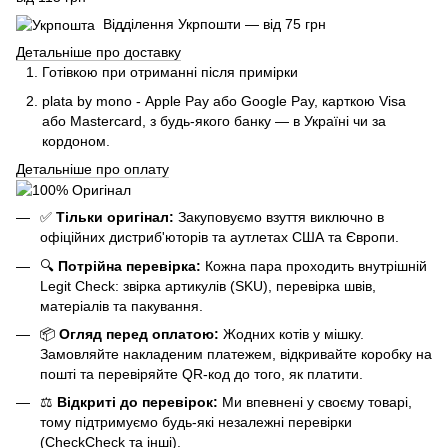
Відділення Укрпошти — від 75 грн
Детальніше про доставку
Готівкою при отриманні після примірки
plata by mono - Apple Pay або Google Pay, к
арткою Visa
або Mastercard, з будь-якого банку — в Україні чи за
кордоном.
Детальніше про оплату
✅
Тільки оригінал:
Закуповуємо взуття виключно в
офіційних дистриб'юторів та аутлетах США та Європи.
🔍
Потрійна перевірка:
Кожна пара проходить внутрішній
Legit Check: звірка артикулів (SKU), перевірка швів,
матеріалів та пакування.
📦
Огляд перед оплатою:
Жодних котів у мішку.
Замовляйте накладеним платежем, відкривайте коробку на
пошті та перевіряйте QR-код до того, як платити.
⚖️
Відкриті до перевірок:
Ми впевнені у своєму товарі,
тому підтримуємо будь-які незалежні перевірки
(CheckCheck та інші).