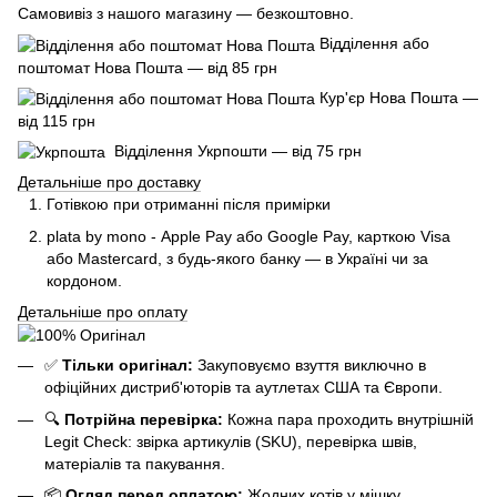
Самовивіз з нашого магазину — безкоштовно.
Відділення або
поштомат Нова Пошта — від 85 грн
Кур'єр Нова Пошта —
від 115 грн
Відділення Укрпошти — від 75 грн
Детальніше про доставку
Готівкою при отриманні після примірки
plata by mono - Apple Pay або Google Pay, к
арткою Visa
або Mastercard, з будь-якого банку — в Україні чи за
кордоном.
Детальніше про оплату
✅
Тільки оригінал:
Закуповуємо взуття виключно в
офіційних дистриб'юторів та аутлетах США та Європи.
🔍
Потрійна перевірка:
Кожна пара проходить внутрішній
Legit Check: звірка артикулів (SKU), перевірка швів,
матеріалів та пакування.
📦
Огляд перед оплатою:
Жодних котів у мішку.