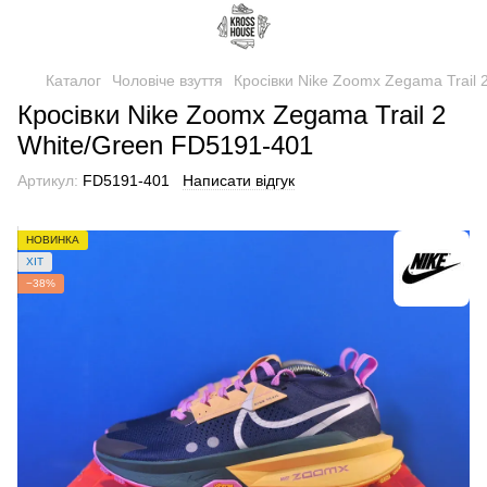
Каталог
Чоловіче взуття
Кросівки Nike Zoomx Zegama Trail
Кросівки Nike Zoomx Zegama Trail 2
White/Green FD5191-401
Артикул:
FD5191-401
Написати відгук
НОВИНКА
ХІТ
−38%