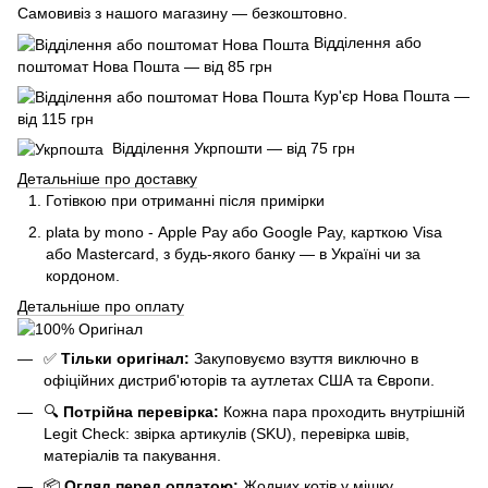
Самовивіз з нашого магазину — безкоштовно.
Відділення або
поштомат Нова Пошта — від 85 грн
Кур'єр Нова Пошта —
від 115 грн
Відділення Укрпошти — від 75 грн
Детальніше про доставку
Готівкою при отриманні після примірки
plata by mono - Apple Pay або Google Pay, к
арткою Visa
або Mastercard, з будь-якого банку — в Україні чи за
кордоном.
Детальніше про оплату
✅
Тільки оригінал:
Закуповуємо взуття виключно в
офіційних дистриб'юторів та аутлетах США та Європи.
🔍
Потрійна перевірка:
Кожна пара проходить внутрішній
Legit Check: звірка артикулів (SKU), перевірка швів,
матеріалів та пакування.
📦
Огляд перед оплатою:
Жодних котів у мішку.