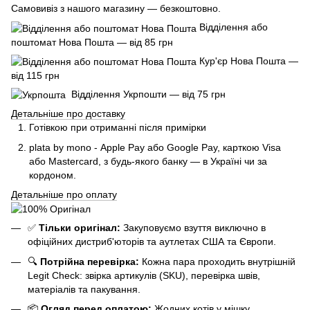
Самовивіз з нашого магазину — безкоштовно.
Відділення або
поштомат Нова Пошта — від 85 грн
Кур'єр Нова Пошта —
від 115 грн
Відділення Укрпошти — від 75 грн
Детальніше про доставку
Готівкою при отриманні після примірки
plata by mono - Apple Pay або Google Pay, к
арткою Visa
або Mastercard, з будь-якого банку — в Україні чи за
кордоном.
Детальніше про оплату
✅
Тільки оригінал:
Закуповуємо взуття виключно в
офіційних дистриб'юторів та аутлетах США та Європи.
🔍
Потрійна перевірка:
Кожна пара проходить внутрішній
Legit Check: звірка артикулів (SKU), перевірка швів,
матеріалів та пакування.
📦
Огляд перед оплатою:
Жодних котів у мішку.