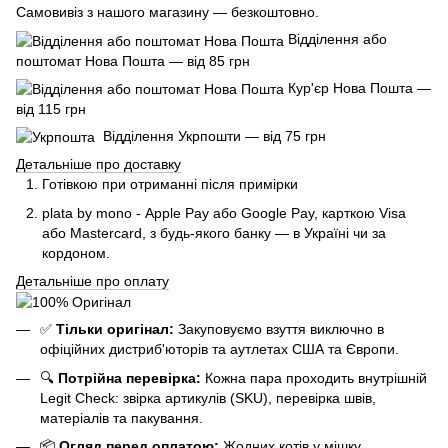
Самовивіз з нашого магазину — безкоштовно.
Відділення або
поштомат Нова Пошта — від 85 грн
Кур'єр Нова Пошта —
від 115 грн
Відділення Укрпошти — від 75 грн
Детальніше про доставку
Готівкою при отриманні після примірки
plata by mono - Apple Pay або Google Pay, к
арткою Visa
або Mastercard, з будь-якого банку — в Україні чи за
кордоном.
Детальніше про оплату
✅
Тільки оригінал:
Закуповуємо взуття виключно в
офіційних дистриб'юторів та аутлетах США та Європи.
🔍
Потрійна перевірка:
Кожна пара проходить внутрішній
Legit Check: звірка артикулів (SKU), перевірка швів,
матеріалів та пакування.
📦
Огляд перед оплатою:
Жодних котів у мішку.