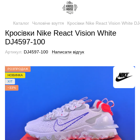
Каталог
Чоловіче взуття
Кросівки Nike React Vision White D
Кросівки Nike React Vision White
DJ4597-100
Артикул:
DJ4597-100
Написати відгук
РОЗПРОДАЖ
НОВИНКА
ХІТ
−33%