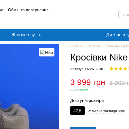
ка
Обмін та повернення
лог
Угода користувача
Жіноче взуття
Дитяче вз
Головна
Каталог
Чоловіче взутт
Кросівки Nik
Артикул: DZ2617-301
3 999 грн
5 999 
В наявності
Доступні розміри
42,5
Розмірна таблиця Nike