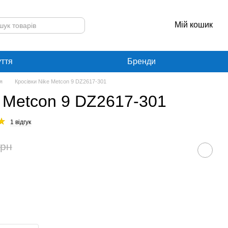
Мій кошик
уття
Бренди
я
Кросівки Nike Metcon 9 DZ2617-301
e Metcon 9 DZ2617-301
1 відгук
грн