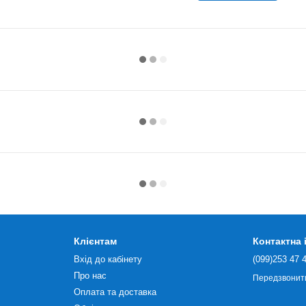
Клієнтам
Контактна
Вхід до кабінету
(099)253 47 
Про нас
Передзвонит
Оплата та доставка