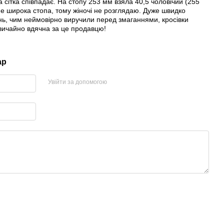
а сітка співпадає. На стопу 253 мм взяла 40,5 чоловічий (255
не широка стопа, тому жіночі не розглядаю. Дуже швидко
ень, чим неймовірно виручили перед змаганнями, кросівки
вичайно вдячна за це продавцю!
ар
Увійти за допомогою