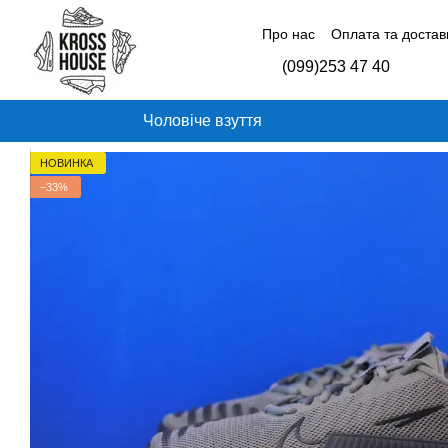
Перейти до основного контенту
Про нас
Оплата та достав
Контактна інформація
Б
(099)253 47 40
Відгуки про магазин
Чоловіче взуття
НОВИНКА
−33%