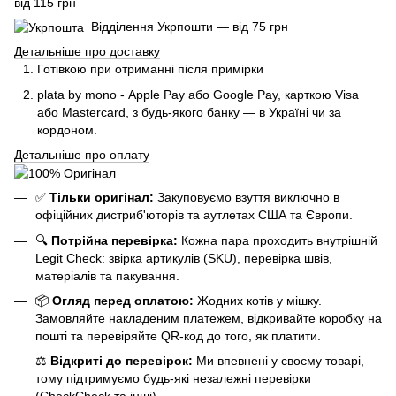
від 115 грн
Відділення Укрпошти — від 75 грн
Детальніше про доставку
Готівкою при отриманні після примірки
plata by mono - Apple Pay або Google Pay, к
арткою Visa
або Mastercard, з будь-якого банку — в Україні чи за
кордоном.
Детальніше про оплату
✅
Тільки оригінал:
Закуповуємо взуття виключно в
офіційних дистриб'юторів та аутлетах США та Європи.
🔍
Потрійна перевірка:
Кожна пара проходить внутрішній
Legit Check: звірка артикулів (SKU), перевірка швів,
матеріалів та пакування.
📦
Огляд перед оплатою:
Жодних котів у мішку.
Замовляйте накладеним платежем, відкривайте коробку на
пошті та перевіряйте QR-код до того, як платити.
⚖️
Відкриті до перевірок:
Ми впевнені у своєму товарі,
тому підтримуємо будь-які незалежні перевірки