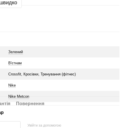
 швидко
Зелений
В'єтнам
Crossfit, Кросівки, Тренування (фітнес)
Nike
Nike Metcon
антія
Повернення
ар
Увійти за допомогою