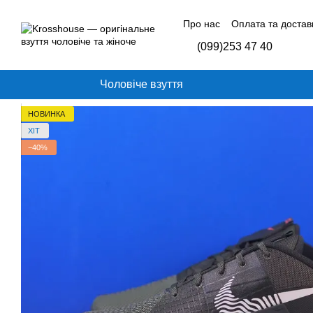
Перейти до основного контенту
Про нас
Оплата та достав
Контактна інформація
Б
(099)253 47 40
Відгуки про магазин
Чоловіче взуття
НОВИНКА
ХІТ
−40%