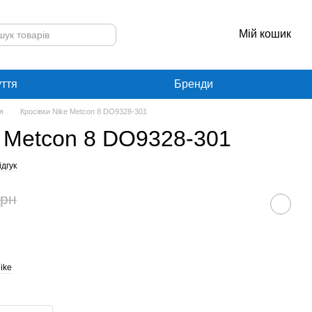
Мій кошик
уття
Бренди
я
Кросівки Nike Metcon 8 DO9328-301
e Metcon 8 DO9328-301
дгук
грн
ike