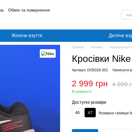
ка
Обмін та повернення
лог
Угода користувача
Жіноче взуття
Дитяче вз
Головна
Каталог
Чоловіче взутт
Кросівки Nik
Артикул: DO9328-301
Написати ві
2 999 грн
4 999 
В наявності
Доступні розміри
46
47
Розмірна таблиця N