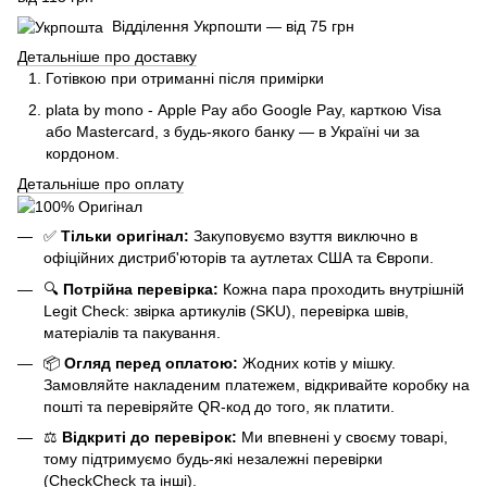
Відділення Укрпошти — від 75 грн
Детальніше про доставку
Готівкою при отриманні після примірки
plata by mono - Apple Pay або Google Pay, к
арткою Visa
або Mastercard, з будь-якого банку — в Україні чи за
кордоном.
Детальніше про оплату
✅
Тільки оригінал:
Закуповуємо взуття виключно в
офіційних дистриб'юторів та аутлетах США та Європи.
🔍
Потрійна перевірка:
Кожна пара проходить внутрішній
Legit Check: звірка артикулів (SKU), перевірка швів,
матеріалів та пакування.
📦
Огляд перед оплатою:
Жодних котів у мішку.
Замовляйте накладеним платежем, відкривайте коробку на
пошті та перевіряйте QR-код до того, як платити.
⚖️
Відкриті до перевірок:
Ми впевнені у своєму товарі,
тому підтримуємо будь-які незалежні перевірки
(CheckCheck та інші).