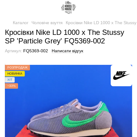
Каталог
Чоловіче взуття
Кросівки Nike LD 1000 x The Stussy
Кросівки Nike LD 1000 x The Stussy
SP 'Particle Grey' FQ5369-002
Артикул:
FQ5369-002
Написати відгук
РОЗПРОДАЖ
НОВИНКА
ХІТ
−33%