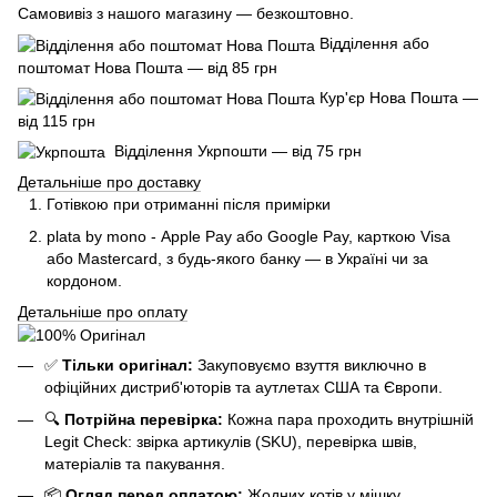
Самовивіз з нашого магазину — безкоштовно.
Відділення або
поштомат Нова Пошта — від 85 грн
Кур'єр Нова Пошта —
від 115 грн
Відділення Укрпошти — від 75 грн
Детальніше про доставку
Готівкою при отриманні після примірки
plata by mono - Apple Pay або Google Pay, к
арткою Visa
або Mastercard, з будь-якого банку — в Україні чи за
кордоном.
Детальніше про оплату
✅
Тільки оригінал:
Закуповуємо взуття виключно в
офіційних дистриб'юторів та аутлетах США та Європи.
🔍
Потрійна перевірка:
Кожна пара проходить внутрішній
Legit Check: звірка артикулів (SKU), перевірка швів,
матеріалів та пакування.
📦
Огляд перед оплатою:
Жодних котів у мішку.