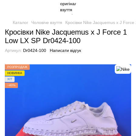
Каталог
Чоловіче взуття
Кросівки Nike Jacquemus x J Force
Кросівки Nike Jacquemus x J Force 1
Low LX SP Dr0424-100
Артикул:
Dr0424-100
Написати відгук
РОЗПРОДАЖ
НОВИНКА
ХІТ
−40%