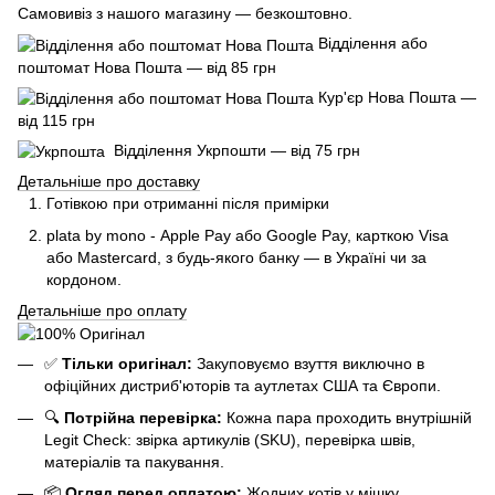
Самовивіз з нашого магазину — безкоштовно.
Відділення або
поштомат Нова Пошта — від 85 грн
Кур'єр Нова Пошта —
від 115 грн
Відділення Укрпошти — від 75 грн
Детальніше про доставку
Готівкою при отриманні після примірки
plata by mono - Apple Pay або Google Pay, к
арткою Visa
або Mastercard, з будь-якого банку — в Україні чи за
кордоном.
Детальніше про оплату
✅
Тільки оригінал:
Закуповуємо взуття виключно в
офіційних дистриб'юторів та аутлетах США та Європи.
🔍
Потрійна перевірка:
Кожна пара проходить внутрішній
Legit Check: звірка артикулів (SKU), перевірка швів,
матеріалів та пакування.
📦
Огляд перед оплатою:
Жодних котів у мішку.