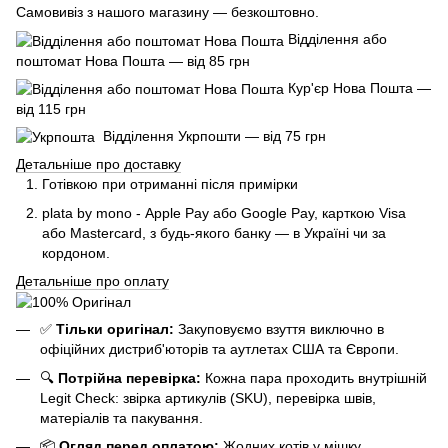
Самовивіз з нашого магазину — безкоштовно.
Відділення або
поштомат Нова Пошта — від 85 грн
Кур'єр Нова Пошта —
від 115 грн
Відділення Укрпошти — від 75 грн
Детальніше про доставку
Готівкою при отриманні після примірки
plata by mono - Apple Pay або Google Pay, к
арткою Visa
або Mastercard, з будь-якого банку — в Україні чи за
кордоном.
Детальніше про оплату
✅
Тільки оригінал:
Закуповуємо взуття виключно в
офіційних дистриб'юторів та аутлетах США та Європи.
🔍
Потрійна перевірка:
Кожна пара проходить внутрішній
Legit Check: звірка артикулів (SKU), перевірка швів,
матеріалів та пакування.
📦
Огляд перед оплатою:
Жодних котів у мішку.