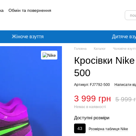
ка
Обмін та повернення
лог
Угода користувача
Жіноче взуття
Дитяче вз
Головна
Каталог
Чоловіче взутт
Кросівки Nike
500
Артикул: FJ7792-500
Написати ві
3 999 грн
5 999 
Немає в наявності
Доступні розміри
43
Розмірна таблиця Nike