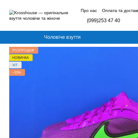
Перейти до основного контенту
Про нас
Оплата та достав
Контактна інформація
Б
(099)253 47 40
Відгуки про магазин
Чоловіче взуття
РОЗПРОДАЖ
НОВИНКА
ХІТ
−33%