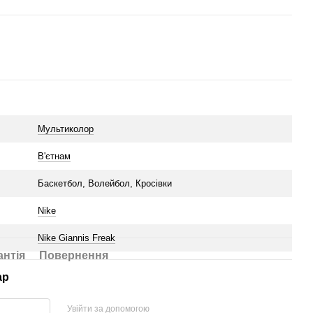
Мультиколор
В'єтнам
Баскетбол, Волейбол, Кросівки
Nike
Nike Giannis Freak
антія
Повернення
ар
Увійти за допомогою