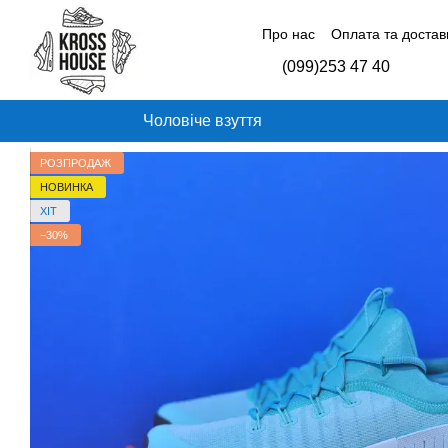
Перейти до основного контенту
Про нас
Оплата та достав
Контактна інформація
Б
(099)253 47 40
Відгуки про магазин
Чоловіче взуття
РОЗПРОДАЖ
НОВИНКА
ХІТ
−30%