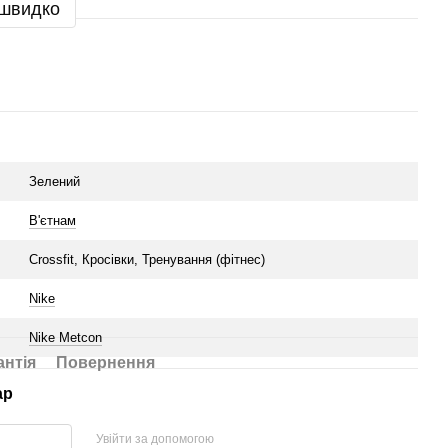
 швидко
Зелений
В'єтнам
Crossfit, Кросівки, Тренування (фітнес)
Nike
Nike Metcon
антія
Повернення
ар
Увійти за допомогою