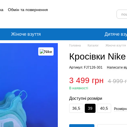
ка
Обмін та повернення
лог
Угода користувача
Жіноче взуття
Дитяче вз
Головна
Каталог
Жіноче взуття
Кросівки Nik
Артикул: FJ7126-301
Написати ві
3 499 грн
4 999 
В наявності
Доступні розміри
36,5
39
40,5
Розмірн