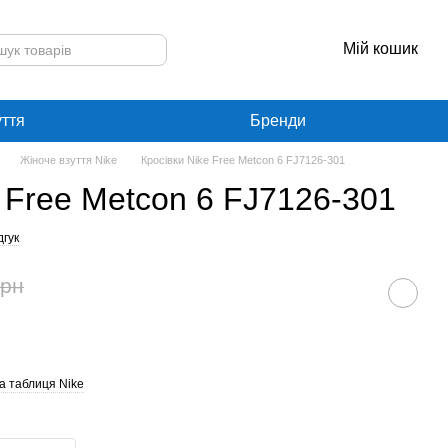
Мій кошик
уття
Бренди
Жіноче взуття Nike
Кросівки Nike Free Metcon 6 FJ7126-301
e Free Metcon 6 FJ7126-301
дгук
грн
а таблиця Nike