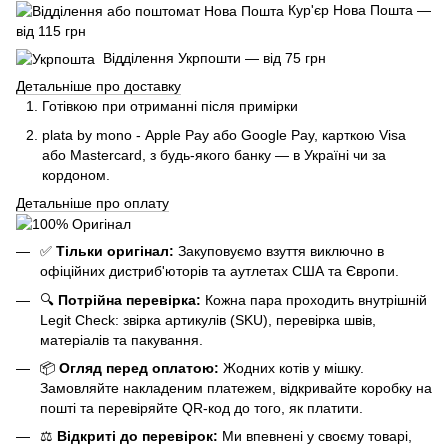
Кур'єр Нова Пошта —
від 115 грн
Відділення Укрпошти — від 75 грн
Детальніше про доставку
Готівкою при отриманні після примірки
plata by mono - Apple Pay або Google Pay, к
арткою Visa
або Mastercard, з будь-якого банку — в Україні чи за
кордоном.
Детальніше про оплату
✅
Тільки оригінал:
Закуповуємо взуття виключно в
офіційних дистриб'юторів та аутлетах США та Європи.
🔍
Потрійна перевірка:
Кожна пара проходить внутрішній
Legit Check: звірка артикулів (SKU), перевірка швів,
матеріалів та пакування.
📦
Огляд перед оплатою:
Жодних котів у мішку.
Замовляйте накладеним платежем, відкривайте коробку на
пошті та перевіряйте QR-код до того, як платити.
⚖️
Відкриті до перевірок:
Ми впевнені у своєму товарі,