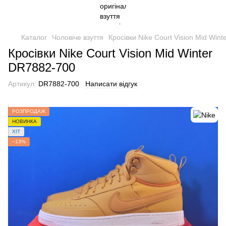
Каталог
Чоловіче взуття
Кросівки Nike Court Vision Mid Win
Кросівки Nike Court Vision Mid Winter
DR7882-700
Артикул:
DR7882-700
Написати відгук
РОЗПРОДАЖ
НОВИНКА
ХІТ
−13%