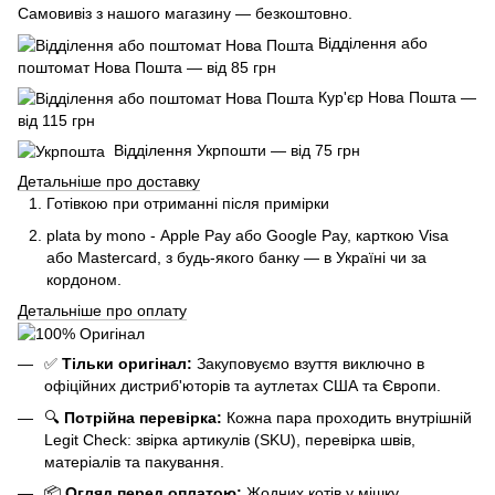
Самовивіз з нашого магазину — безкоштовно.
Відділення або
поштомат Нова Пошта — від 85 грн
Кур'єр Нова Пошта —
від 115 грн
Відділення Укрпошти — від 75 грн
Детальніше про доставку
Готівкою при отриманні після примірки
plata by mono - Apple Pay або Google Pay, к
арткою Visa
або Mastercard, з будь-якого банку — в Україні чи за
кордоном.
Детальніше про оплату
✅
Тільки оригінал:
Закуповуємо взуття виключно в
офіційних дистриб'юторів та аутлетах США та Європи.
🔍
Потрійна перевірка:
Кожна пара проходить внутрішній
Legit Check: звірка артикулів (SKU), перевірка швів,
матеріалів та пакування.
📦
Огляд перед оплатою:
Жодних котів у мішку.