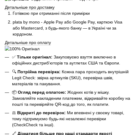
Детальніше про доставку
Готівкою при отриманні після примірки
plata by mono - Apple Pay або Google Pay, к
арткою Visa
або Mastercard, з будь-якого банку — в Україні чи за
кордоном.
Детальніше про оплату
✅
Тільки оригінал:
Закуповуємо взуття виключно в
офіційних дистриб'юторів та аутлетах США та Європи.
🔍
Потрійна перевірка:
Кожна пара проходить внутрішній
Legit Check: звірка артикулів (SKU), перевірка швів,
матеріалів та пакування.
📦
Огляд перед оплатою:
Жодних котів у мішку.
Замовляйте накладеним платежем, відкривайте коробку на
пошті та перевіряйте QR-код до того, як платити.
⚖️
Відкриті до перевірок:
Ми впевнені у своєму товарі,
тому підтримуємо будь-які незалежні перевірки
(CheckCheck та інші).
🔗
Дізнатися більше про наші стандарти якості