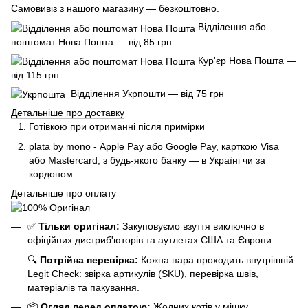
Самовивіз з нашого магазину — безкоштовно.
Відділення або
поштомат Нова Пошта — від 85 грн
Кур'єр Нова Пошта —
від 115 грн
Відділення Укрпошти — від 75 грн
Детальніше про доставку
Готівкою при отриманні після примірки
plata by mono - Apple Pay або Google Pay, к
арткою Visa
або Mastercard, з будь-якого банку — в Україні чи за
кордоном.
Детальніше про оплату
✅
Тільки оригінал:
Закуповуємо взуття виключно в
офіційних дистриб'юторів та аутлетах США та Європи.
🔍
Потрійна перевірка:
Кожна пара проходить внутрішній
Legit Check: звірка артикулів (SKU), перевірка швів,
матеріалів та пакування.
📦
Огляд перед оплатою:
Жодних котів у мішку.