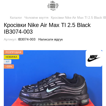
Каталог
Чоловіче взуття
Кросівки Nike Air Max Tl 2.5 Black 
Кросівки Nike Air Max Tl 2.5 Black
IB3074-003
Артикул:
IB3074-003
Написати відгук
РОЗПРОДАЖ
НОВИНКА
ХІТ
−33%