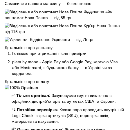
Самовивіз з нашого магазину — безкоштовно.
Відділення або
поштомат Нова Пошта — від 85 грн
Кур'єр Нова Пошта —
від 115 грн
Відділення Укрпошти — від 75 грн
Детальніше про доставку
Готівкою при отриманні після примірки
plata by mono - Apple Pay або Google Pay, к
арткою Visa
або Mastercard, з будь-якого банку — в Україні чи за
кордоном.
Детальніше про оплату
✅
Тільки оригінал:
Закуповуємо взуття виключно в
офіційних дистриб'юторів та аутлетах США та Європи.
🔍
Потрійна перевірка:
Кожна пара проходить внутрішній
Legit Check: звірка артикулів (SKU), перевірка швів,
матеріалів та пакування.
📦
Огляд перед оплатою:
Жодних котів у мішку.