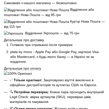
Самовивіз з нашого магазину — безкоштовно.
Відділення або
поштомат Нова Пошта — від 85 грн
Кур'єр Нова Пошта —
від 115 грн
Відділення Укрпошти — від 75 грн
Детальніше про доставку
Готівкою при отриманні після примірки
plata by mono - Apple Pay або Google Pay, к
арткою Visa
або Mastercard, з будь-якого банку — в Україні чи за
кордоном.
Детальніше про оплату
✅
Тільки оригінал:
Закуповуємо взуття виключно в
офіційних дистриб'юторів та аутлетах США та Європи.
🔍
Потрійна перевірка:
Кожна пара проходить внутрішній
Legit Check: звірка артикулів (SKU), перевірка швів,
матеріалів та пакування.
📦
Огляд перед оплатою:
Жодних котів у мішку.