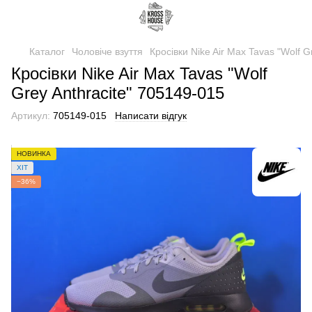
Каталог
Чоловіче взуття
Кросівки Nike Air Max Tavas "Wolf G
Кросівки Nike Air Max Tavas "Wolf
Grey Anthracite" 705149-015
Артикул:
705149-015
Написати відгук
НОВИНКА
ХІТ
−36%