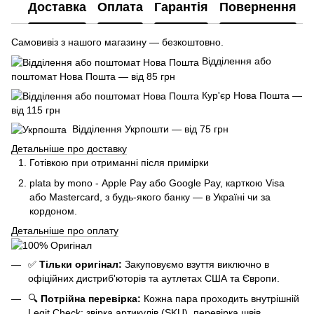
Доставка
Оплата
Гарантія
Повернення
Самовивіз з нашого магазину — безкоштовно.
Відділення або
поштомат Нова Пошта — від 85 грн
Кур'єр Нова Пошта —
від 115 грн
Відділення Укрпошти — від 75 грн
Детальніше про доставку
Готівкою при отриманні після примірки
plata by mono - Apple Pay або Google Pay, к
арткою Visa
або Mastercard, з будь-якого банку — в Україні чи за
кордоном.
Детальніше про оплату
✅
Тільки оригінал:
Закуповуємо взуття виключно в
офіційних дистриб'юторів та аутлетах США та Європи.
🔍
Потрійна перевірка:
Кожна пара проходить внутрішній
Legit Check: звірка артикулів (SKU), перевірка швів,