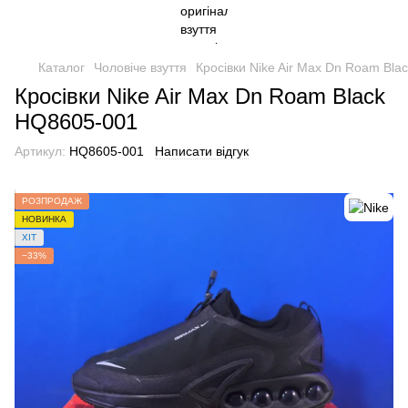
Каталог
Чоловіче взуття
Кросівки Nike Air Max Dn Roam Bl
Кросівки Nike Air Max Dn Roam Black
HQ8605-001
Артикул:
HQ8605-001
Написати відгук
РОЗПРОДАЖ
НОВИНКА
ХІТ
−33%