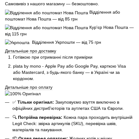
Самовивіз з нашого магазину — безкоштовно.
Відділення або
поштомат Нова Пошта — від 85 грн
Кур'єр Нова Пошта —
від 115 грн
Відділення Укрпошти — від 75 грн
Детальніше про доставку
Готівкою при отриманні після примірки
plata by mono - Apple Pay або Google Pay, к
арткою Visa
або Mastercard, з будь-якого банку — в Україні чи за
кордоном.
Детальніше про оплату
✅
Тільки оригінал:
Закуповуємо взуття виключно в
офіційних дистриб'юторів та аутлетах США та Європи.
🔍
Потрійна перевірка:
Кожна пара проходить внутрішній
Legit Check: звірка артикулів (SKU), перевірка швів,
матеріалів та пакування.
📦
Огляд перед оплатою:
Жодних котів у мішку.