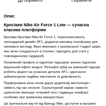
До обраного
Порівняти
Опис
Кросівки Nike Air Force 1 Low — сучасна
класика платформи
Кросівки Кросівки Nike Air Force 1 переосмислюють
легендарний дизайн AF1, додаючи масивну платформу для
сміливого вигляду. Верх виконано з преміальної гладкої шкіри,
яка легко поєднується зі стилем і підходить для сталі у
повсякденному гардеробі.
Оновлений профіль із піднятою підошвою значно підсилює
візуальний ефект моделі. Рельєфні зубці на зовнішній підошві
роблять акцент на сучасних деталях AF1, одночасно
забезпечуючи надійне зчеплення та довговічність.
Перфорована зона носка дарує додаткову вентиляцію і
свіжість під час носіння. Скульптурний каркас навколо
щиколотки зменшує точковий тиск і підвищує комфорт,
особливо при тривалому використанні.
Це оригінальне взуття від бренду
Nike
, доступне в магазині