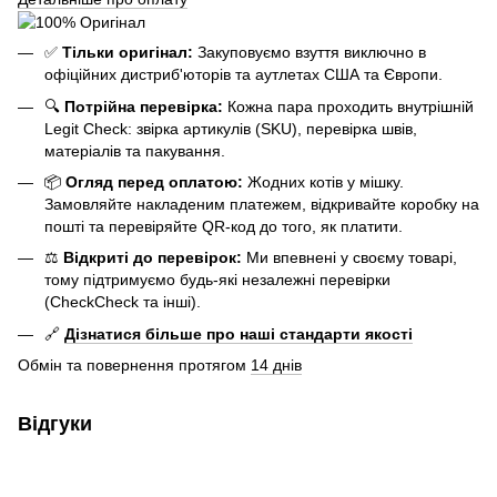
✅
Тільки оригінал:
Закуповуємо взуття виключно в
офіційних дистриб'юторів та аутлетах США та Європи.
🔍
Потрійна перевірка:
Кожна пара проходить внутрішній
Legit Check: звірка артикулів (SKU), перевірка швів,
матеріалів та пакування.
📦
Огляд перед оплатою:
Жодних котів у мішку.
Замовляйте накладеним платежем, відкривайте коробку на
пошті та перевіряйте QR-код до того, як платити.
⚖️
Відкриті до перевірок:
Ми впевнені у своєму товарі,
тому підтримуємо будь-які незалежні перевірки
(CheckCheck та інші).
🔗
Дізнатися більше про наші стандарти якості
Обмін та повернення протягом
14 днів
Відгуки