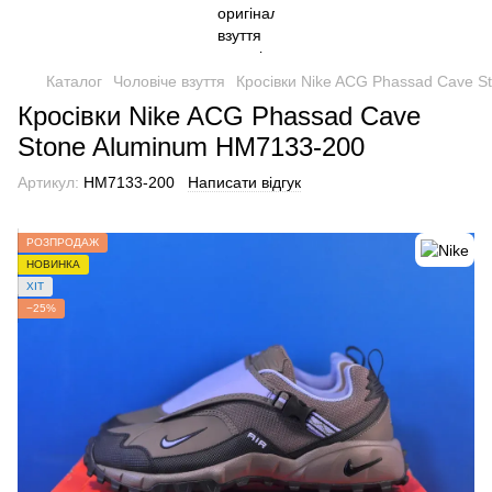
Каталог
Чоловіче взуття
Кросівки Nike ACG Phassad Cave 
Кросівки Nike ACG Phassad Cave
Stone Aluminum HM7133-200
Артикул:
HM7133-200
Написати відгук
РОЗПРОДАЖ
НОВИНКА
ХІТ
−25%