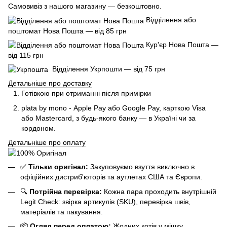
Самовивіз з нашого магазину — безкоштовно.
Відділення або
поштомат Нова Пошта — від 85 грн
Кур'єр Нова Пошта —
від 115 грн
Відділення Укрпошти — від 75 грн
Детальніше про доставку
Готівкою при отриманні після примірки
plata by mono - Apple Pay або Google Pay, к
арткою Visa
або Mastercard, з будь-якого банку — в Україні чи за
кордоном.
Детальніше про оплату
✅
Тільки оригінал:
Закуповуємо взуття виключно в
офіційних дистриб'юторів та аутлетах США та Європи.
🔍
Потрійна перевірка:
Кожна пара проходить внутрішній
Legit Check: звірка артикулів (SKU), перевірка швів,
матеріалів та пакування.
📦
Огляд перед оплатою:
Жодних котів у мішку.