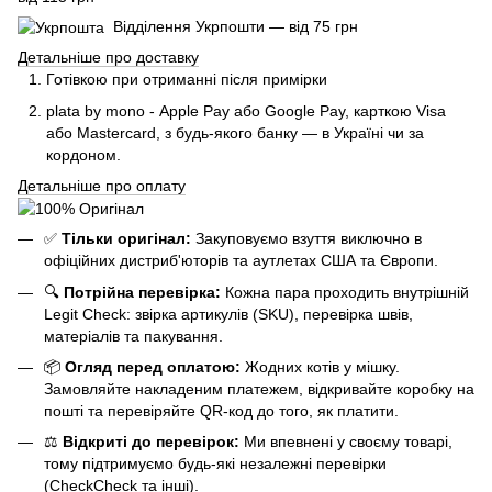
Відділення Укрпошти — від 75 грн
Детальніше про доставку
Готівкою при отриманні після примірки
plata by mono - Apple Pay або Google Pay, к
арткою Visa
або Mastercard, з будь-якого банку — в Україні чи за
кордоном.
Детальніше про оплату
✅
Тільки оригінал:
Закуповуємо взуття виключно в
офіційних дистриб'юторів та аутлетах США та Європи.
🔍
Потрійна перевірка:
Кожна пара проходить внутрішній
Legit Check: звірка артикулів (SKU), перевірка швів,
матеріалів та пакування.
📦
Огляд перед оплатою:
Жодних котів у мішку.
Замовляйте накладеним платежем, відкривайте коробку на
пошті та перевіряйте QR-код до того, як платити.
⚖️
Відкриті до перевірок:
Ми впевнені у своєму товарі,
тому підтримуємо будь-які незалежні перевірки
(CheckCheck та інші).