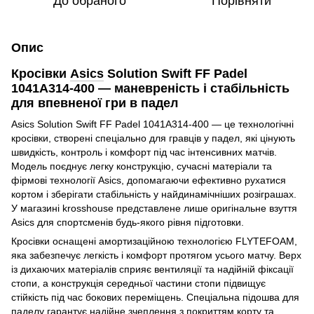
До обраного
Порівняти
Опис
Кросівки
Asics
Solution Swift FF Padel
1041A314-400 — маневреність і стабільність
для впевненої гри в падел
Asics Solution Swift FF Padel 1041A314-400 — це технологічні
кросівки, створені спеціально для гравців у падел, які цінують
швидкість, контроль і комфорт під час інтенсивних матчів.
Модель поєднує легку конструкцію, сучасні матеріали та
фірмові технології Asics, допомагаючи ефективно рухатися
кортом і зберігати стабільність у найдинамічніших розіграшах.
У магазині krosshouse представлене лише оригінальне взуття
Asics для спортсменів будь-якого рівня підготовки.
Кросівки оснащені амортизаційною технологією FLYTEFOAM,
яка забезпечує легкість і комфорт протягом усього матчу. Верх
із дихаючих матеріалів сприяє вентиляції та надійній фіксації
стопи, а конструкція середньої частини стопи підвищує
стійкість під час бокових переміщень. Спеціальна підошва для
паделу гарантує надійне зчеплення з покриттям корту та