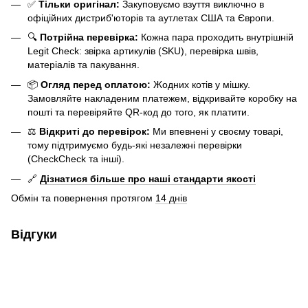
✅
Тільки оригінал:
Закуповуємо взуття виключно в
офіційних дистриб'юторів та аутлетах США та Європи.
🔍
Потрійна перевірка:
Кожна пара проходить внутрішній
Legit Check: звірка артикулів (SKU), перевірка швів,
матеріалів та пакування.
📦
Огляд перед оплатою:
Жодних котів у мішку.
Замовляйте накладеним платежем, відкривайте коробку на
пошті та перевіряйте QR-код до того, як платити.
⚖️
Відкриті до перевірок:
Ми впевнені у своєму товарі,
тому підтримуємо будь-які незалежні перевірки
(CheckCheck та інші).
🔗
Дізнатися більше про наші стандарти якості
Обмін та повернення протягом
14 днів
Відгуки