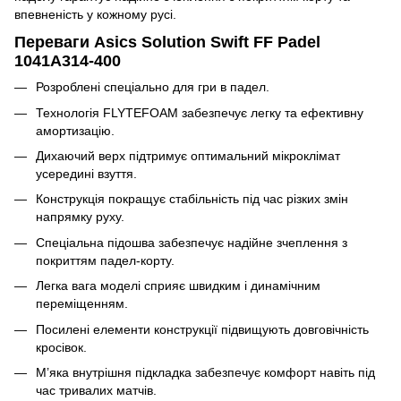
впевненість у кожному русі.
Переваги Asics Solution Swift FF Padel
1041A314-400
Розроблені спеціально для гри в падел.
Технологія FLYTEFOAM забезпечує легку та ефективну
амортизацію.
Дихаючий верх підтримує оптимальний мікроклімат
усередині взуття.
Конструкція покращує стабільність під час різких змін
напрямку руху.
Спеціальна підошва забезпечує надійне зчеплення з
покриттям падел-корту.
Легка вага моделі сприяє швидким і динамічним
переміщенням.
Посилені елементи конструкції підвищують довговічність
кросівок.
М’яка внутрішня підкладка забезпечує комфорт навіть під
час тривалих матчів.