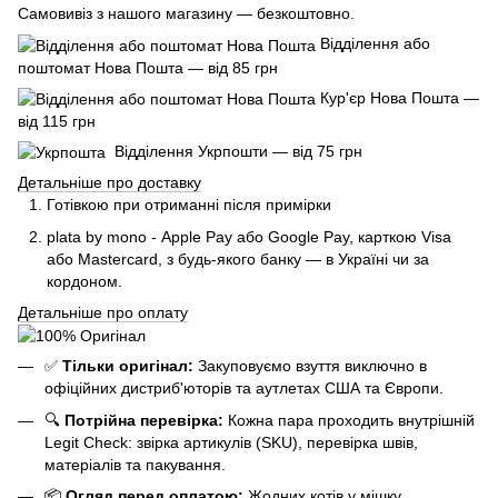
Самовивіз з нашого магазину — безкоштовно.
Відділення або
поштомат Нова Пошта — від 85 грн
Кур'єр Нова Пошта —
від 115 грн
Відділення Укрпошти — від 75 грн
Детальніше про доставку
Готівкою при отриманні після примірки
plata by mono - Apple Pay або Google Pay, к
арткою Visa
або Mastercard, з будь-якого банку — в Україні чи за
кордоном.
Детальніше про оплату
✅
Тільки оригінал:
Закуповуємо взуття виключно в
офіційних дистриб'юторів та аутлетах США та Європи.
🔍
Потрійна перевірка:
Кожна пара проходить внутрішній
Legit Check: звірка артикулів (SKU), перевірка швів,
матеріалів та пакування.
📦
Огляд перед оплатою:
Жодних котів у мішку.