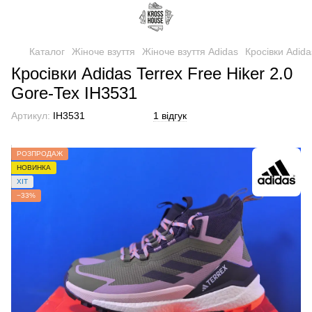
Каталог
Жіноче взуття
Жіноче взуття Adidas
Кросівки Adida
Кросівки Adidas Terrex Free Hiker 2.0
Gore-Tex IH3531
Артикул:
IH3531
1 відгук
РОЗПРОДАЖ
НОВИНКА
ХІТ
−33%