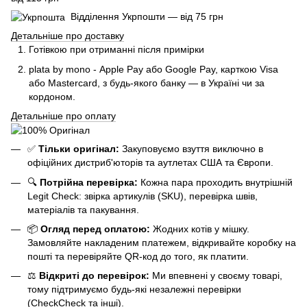
Відділення Укрпошти — від 75 грн
Детальніше про доставку
Готівкою при отриманні після примірки
plata by mono - Apple Pay або Google Pay, к
арткою Visa
або Mastercard, з будь-якого банку — в Україні чи за
кордоном.
Детальніше про оплату
✅
Тільки оригінал:
Закуповуємо взуття виключно в
офіційних дистриб'юторів та аутлетах США та Європи.
🔍
Потрійна перевірка:
Кожна пара проходить внутрішній
Legit Check: звірка артикулів (SKU), перевірка швів,
матеріалів та пакування.
📦
Огляд перед оплатою:
Жодних котів у мішку.
Замовляйте накладеним платежем, відкривайте коробку на
пошті та перевіряйте QR-код до того, як платити.
⚖️
Відкриті до перевірок:
Ми впевнені у своєму товарі,
тому підтримуємо будь-які незалежні перевірки
(CheckCheck та інші).